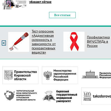
убивают лёгкие
Все статьи
Тест-опросник
«Аддиктивная
Профилактика
склонность к
ВИЧ/СПИДа в
зависимости от
России
психоактивных
веществ»