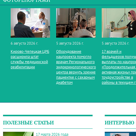
ФОТОРЕПОРТАЖИ
6 августа 2026 г.
5 августа 2026 г.
5 августа 2026 г.
Кирово‑Чепецкая ЦРБ
Оборудование
17 врачей и
расширила штат
нацпроекта помогло
фельдшеров получ
службы медицинской
врачам Регионального
выплаты по нацпро
реабилитации
эндокринологического
«Продолжительная
центра вернуть зрение
активная жизнь» пр
пациентке с сахарным
трудоустройстве в
диабетом
районы в текущем 
ПОЛЕЗНЫЕ СТАТЬИ
ИНТЕРВЬЮ
17 марта 2026 года