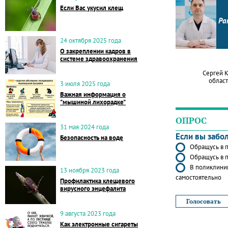
Если Вас укусил клещ
Ра
24 октября 2025 года
О закреплении кадров в
системе здравоохранения
Сергей 
област
3 июля 2025 года
Важная информация о
"мышиной лихорадке"
ОПРОС
31 мая 2024 года
Если вы забо
Безопасность на воде
Обращусь в п
Обращусь в п
В поликлиник
13 ноября 2023 года
самостоятельно
Профилактика клещевого
вирусного энцефалита
9 августа 2023 года
Как электронные сигареты