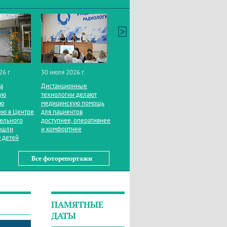
26 г.
30 июля 2026 г.
да
Дистанционные
ую
технологии делают
ую
медицинскую помощь
ию в Центре
для пациентов
тельного
доступнее, оперативнее
ошли
и комфортнее
 детей
Все фоторепортажи
ПАМЯТНЫЕ
ДАТЫ