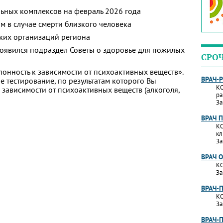
ьных комплексов на февраль 2026 года
м в случае смерти близкого человека
ких организаций региона
появился подраздел Советы о здоровье для пожилых
СРО
лонность к зависимости от психоактивных веществ».
ВРАЧ-
 тестирование, по результатам которого Вы
КО
 к зависимости от психоактивных веществ (алкоголя,
ра
За
ВРАЧ 
КО
кл
За
ВРАЧ 
КО
За
ВРАЧ-
КО
За
ВРАЧ-