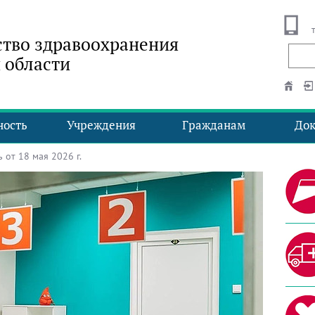
тво здравоохранения
 области
ность
Учреждения
Гражданам
До
от 18 мая 2026 г.