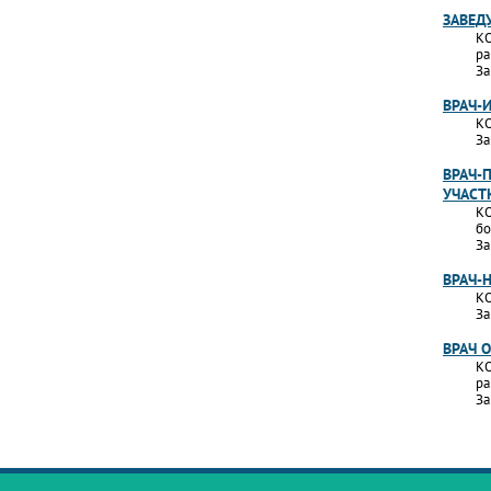
ЗАВЕД
КО
ра
За
ВРАЧ-
КО
За
ВРАЧ-
УЧАСТ
КО
бо
За
ВРАЧ-
КО
За
ВРАЧ 
КО
ра
За