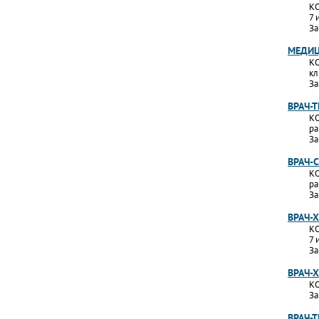
КО
7 
За
МЕДИЦ
КО
кл
За
ВРАЧ-
КО
ра
За
ВРАЧ-
КО
ра
За
ВРАЧ-
КО
7 
За
ВРАЧ-
КО
За
ВРАЧ-