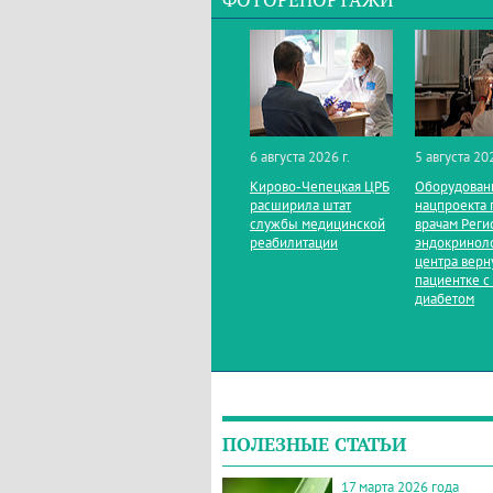
ФОТОРЕПОРТАЖИ
6 августа 2026 г.
5 августа 202
Кирово‑Чепецкая ЦРБ
Оборудован
расширила штат
нацпроекта 
службы медицинской
врачам Реги
реабилитации
эндокринол
центра верн
пациентке с
диабетом
ПОЛЕЗНЫЕ СТАТЬИ
17 марта 2026 года