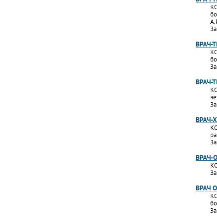
КО
бо
А.
За
ВРАЧ-
КО
бо
За
ВРАЧ-
КО
ве
За
ВРАЧ-
КО
ра
За
ВРАЧ-
КО
За
ВРАЧ 
КО
бо
За