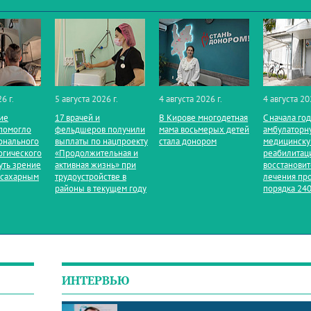
6 г.
5 августа 2026 г.
4 августа 2026 г.
4 августа 20
ие
17 врачей и
В Кирове многодетная
С начала го
помогло
фельдшеров получили
мама восьмерых детей
амбулаторн
онального
выплаты по нацпроекту
стала донором
медицинск
огического
«Продолжительная и
реабилитац
уть зрение
активная жизнь» при
восстанови
 сахарным
трудоустройстве в
лечения пр
районы в текущем году
порядка 240
ИНТЕРВЬЮ