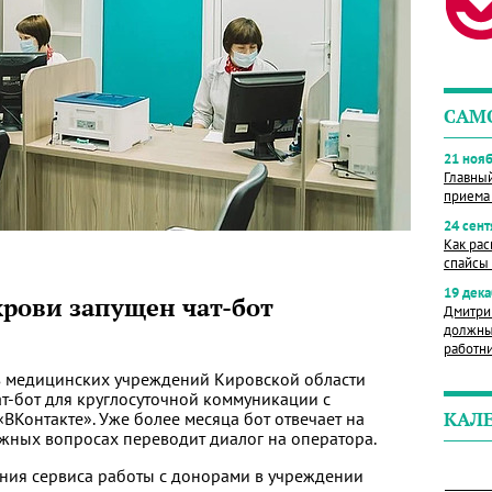
САМ
21 нояб
Главны
приема
24 сент
Как рас
спайсы 
19 дека
крови запущен чат-бот
Дмитри
должны
работн
з медицинских учреждений Кировской области
ат-бот для круглосуточной коммуникации с
ВКонтакте». Уже более месяца бот отвечает на
КАЛ
ожных вопросах переводит диалог на оператора.
ния сервиса работы с донорами в учреждении