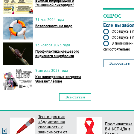
Важная информация о
"мышиной лихорадке"
ОПРОС
31 мая 2024 года
Если вы забо
Безопасность на воде
Обращусь в п
Обращусь в п
В поликлиник
13 ноября 2023 года
самостоятельно
Профилактика клещевого
вирусного энцефалита
9 августа 2023 года
Как электронные сигареты
убивают лёгкие
Все статьи
Тест-опросник
«Аддиктивная
Профилактика
склонность к
ВИЧ/СПИДа в
зависимости от