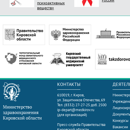
России
психоактивных
веществ»
КОНТАКТЫ
ДЕЯТЕЛ
610019, г. Киров,
Министерс
ул. Защитников Отечества, 69
Учрежден
Тел. (8332) 27-27-25 доб. 2500
Министерство
Лицензир
ip-depart@medkirov.ru
здравоохранения
Документ
(для организаций)
Кировской области
Конкурсы
Пресс-служба Правительства
Вакансии
Кировской области