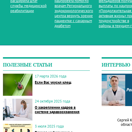
расширила штат
нацпроекта помогло
фельдшеров получ
службы медицинской
врачам Регионального
выплаты по нацпро
реабилитации
эндокринологического
«Продолжительная
центра вернуть зрение
активная жизнь» пр
пациентке с сахарным
трудоустройстве в
диабетом
районы в текущем 
ПОЛЕЗНЫЕ СТАТЬИ
ИНТЕРВЬЮ
17 марта 2026 года
Если Вас укусил клещ
Ра
24 октября 2025 года
О закреплении кадров в
системе здравоохранения
Сергей 
област
3 июля 2025 года