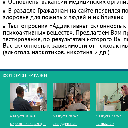
Обновлены вакансии медицинских органи
В разделе Гражданам на сайте появился п
здоровье для пожилых людей и их близких
Тест-опросник «Аддиктивная склонность к
психоактивных веществ». Предлагаем Вам 
тестирование, по результатам которого Вы по
Вас склонность к зависимости от психоакти
(алкоголя, наркотиков, никотина и др.)
ФОТОРЕПОРТАЖИ
6 августа 2026 г.
5 августа 2026 г.
5 августа 2026 г.
Кирово‑Чепецкая ЦРБ
Оборудование
17 врачей и