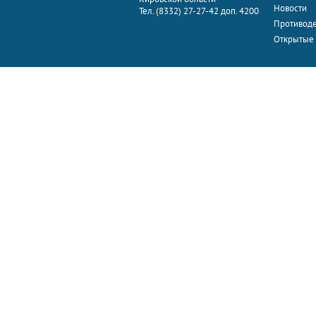
Новости
Тел. (8332) 27-27-42 доп. 4200
Противоде
Открытые