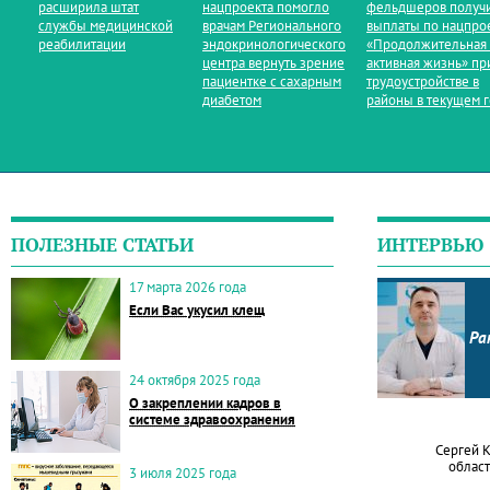
расширила штат
нацпроекта помогло
фельдшеров получ
службы медицинской
врачам Регионального
выплаты по нацпро
реабилитации
эндокринологического
«Продолжительная
центра вернуть зрение
активная жизнь» пр
пациентке с сахарным
трудоустройстве в
диабетом
районы в текущем 
ПОЛЕЗНЫЕ СТАТЬИ
ИНТЕРВЬЮ
17 марта 2026 года
Если Вас укусил клещ
Ра
24 октября 2025 года
О закреплении кадров в
системе здравоохранения
Сергей 
област
3 июля 2025 года