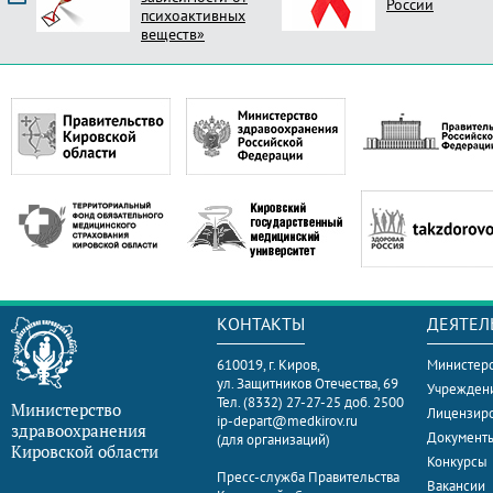
России
психоактивных
веществ»
КОНТАКТЫ
ДЕЯТЕЛ
610019, г. Киров,
Министерс
ул. Защитников Отечества, 69
Учрежден
Тел. (8332) 27-27-25 доб. 2500
Министерство
Лицензир
ip-depart@medkirov.ru
здравоохранения
Документ
(для организаций)
Кировской области
Конкурсы
Пресс-служба Правительства
Вакансии