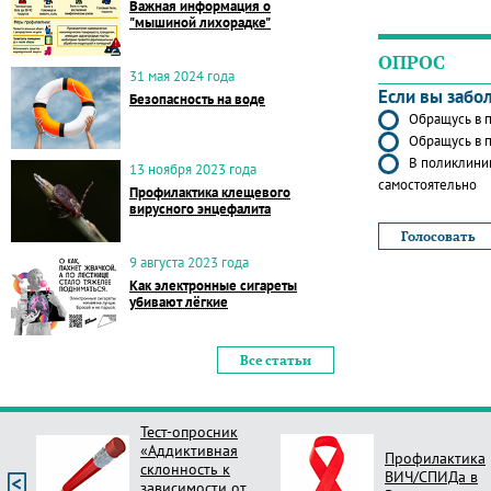
Важная информация о
"мышиной лихорадке"
ОПРОС
31 мая 2024 года
Если вы забо
Безопасность на воде
Обращусь в п
Обращусь в п
В поликлиник
13 ноября 2023 года
самостоятельно
Профилактика клещевого
вирусного энцефалита
9 августа 2023 года
Как электронные сигареты
убивают лёгкие
Все статьи
Тест-опросник
«Аддиктивная
Профилактика
склонность к
ВИЧ/СПИДа в
зависимости от