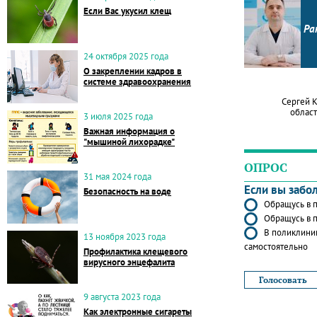
Если Вас укусил клещ
Ра
24 октября 2025 года
О закреплении кадров в
системе здравоохранения
Сергей 
област
3 июля 2025 года
Важная информация о
"мышиной лихорадке"
ОПРОС
31 мая 2024 года
Если вы забо
Безопасность на воде
Обращусь в п
Обращусь в п
В поликлиник
13 ноября 2023 года
самостоятельно
Профилактика клещевого
вирусного энцефалита
9 августа 2023 года
Как электронные сигареты