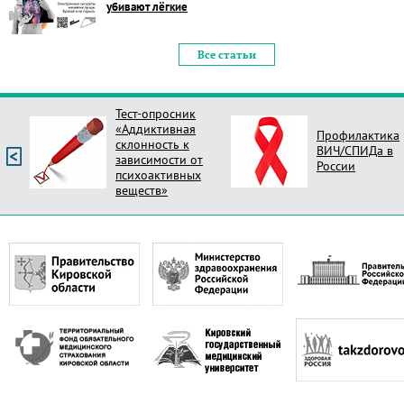
убивают лёгкие
Все статьи
Тест-опросник
«Аддиктивная
Профилактика
склонность к
ВИЧ/СПИДа в
зависимости от
России
психоактивных
веществ»