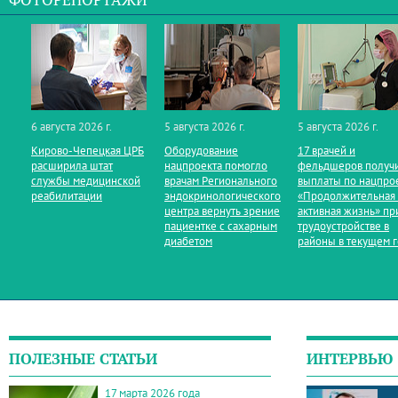
ФОТОРЕПОРТАЖИ
6 августа 2026 г.
5 августа 2026 г.
5 августа 2026 г.
Кирово‑Чепецкая ЦРБ
Оборудование
17 врачей и
расширила штат
нацпроекта помогло
фельдшеров получ
службы медицинской
врачам Регионального
выплаты по нацпро
реабилитации
эндокринологического
«Продолжительная
центра вернуть зрение
активная жизнь» пр
пациентке с сахарным
трудоустройстве в
диабетом
районы в текущем 
ПОЛЕЗНЫЕ СТАТЬИ
ИНТЕРВЬЮ
17 марта 2026 года