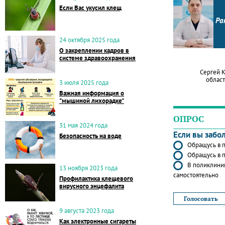
Если Вас укусил клещ
Ра
24 октября 2025 года
О закреплении кадров в
системе здравоохранения
Сергей 
област
3 июля 2025 года
Важная информация о
"мышиной лихорадке"
ОПРОС
31 мая 2024 года
Если вы забо
Безопасность на воде
Обращусь в п
Обращусь в п
В поликлиник
13 ноября 2023 года
самостоятельно
Профилактика клещевого
вирусного энцефалита
9 августа 2023 года
Как электронные сигареты