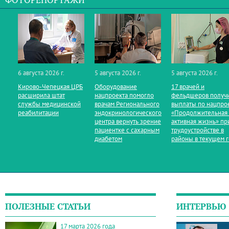
ФОТОРЕПОРТАЖИ
6 августа 2026 г.
5 августа 2026 г.
5 августа 2026 г.
Кирово‑Чепецкая ЦРБ
Оборудование
17 врачей и
расширила штат
нацпроекта помогло
фельдшеров получ
службы медицинской
врачам Регионального
выплаты по нацпро
реабилитации
эндокринологического
«Продолжительная
центра вернуть зрение
активная жизнь» пр
пациентке с сахарным
трудоустройстве в
диабетом
районы в текущем 
ПОЛЕЗНЫЕ СТАТЬИ
ИНТЕРВЬЮ
17 марта 2026 года