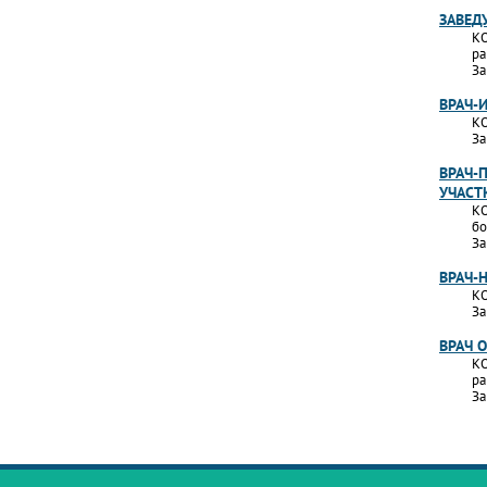
ЗАВЕД
КО
ра
За
ВРАЧ-
КО
За
ВРАЧ-
УЧАСТ
КО
бо
За
ВРАЧ-
КО
За
ВРАЧ 
КО
ра
За