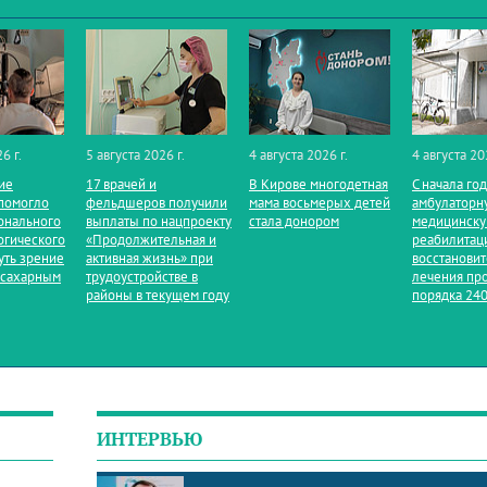
6 г.
5 августа 2026 г.
4 августа 2026 г.
4 августа 20
ие
17 врачей и
В Кирове многодетная
С начала го
помогло
фельдшеров получили
мама восьмерых детей
амбулаторн
онального
выплаты по нацпроекту
стала донором
медицинск
огического
«Продолжительная и
реабилитац
уть зрение
активная жизнь» при
восстанови
 сахарным
трудоустройстве в
лечения пр
районы в текущем году
порядка 240
ИНТЕРВЬЮ