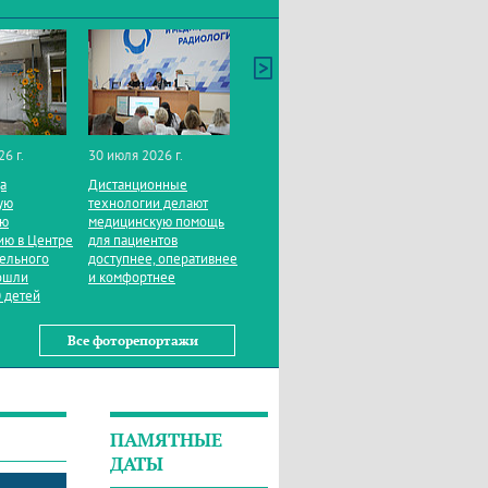
26 г.
30 июля 2026 г.
да
Дистанционные
ую
технологии делают
ую
медицинскую помощь
ию в Центре
для пациентов
тельного
доступнее, оперативнее
ошли
и комфортнее
 детей
Все фоторепортажи
ПАМЯТНЫЕ
ДАТЫ