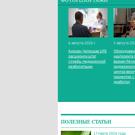
ФОТОРЕПОРТАЖИ
6 августа 2026 г.
5 августа 202
Кирово‑Чепецкая ЦРБ
Оборудован
расширила штат
нацпроекта 
службы медицинской
врачам Реги
реабилитации
эндокринол
центра верн
пациентке с
диабетом
ПОЛЕЗНЫЕ СТАТЬИ
17 марта 2026 года