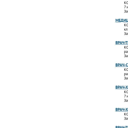
КО
7 
За
МЕДИЦ
КО
кл
За
ВРАЧ-
КО
ра
За
ВРАЧ-
КО
ра
За
ВРАЧ-
КО
7 
За
ВРАЧ-
КО
За
ВРАЧ-