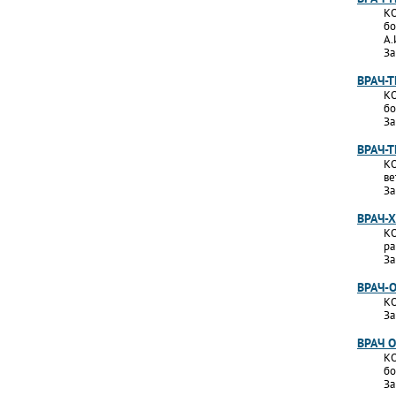
КО
бо
А.
За
ВРАЧ-
КО
бо
За
ВРАЧ-
КО
ве
За
ВРАЧ-
КО
ра
За
ВРАЧ-
КО
За
ВРАЧ 
КО
бо
За