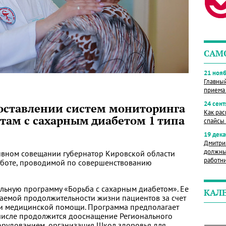
САМ
21 нояб
Главны
приема
24 сент
доставлении систем мониторинга
Как рас
там с сахарным диабетом 1 типа
спайсы 
19 дека
Дмитри
должны
ивном совещании губернатор Кировской области
работн
аботе, проводимой по совершенствованию
льную программу «Борьба с сахарным диабетом». Ее
КАЛ
аемой продолжительности жизни пациентов за счет
ти медицинской помощи. Программа предполагает
 числе продолжится дооснащение Регионального
орудованием, организация Школ здоровья для