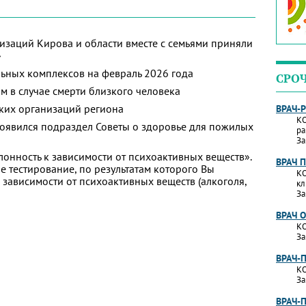
изаций Кирова и области вместе с семьями приняли
»
ьных комплексов на февраль 2026 года
СРО
м в случае смерти близкого человека
ких организаций региона
ВРАЧ-
КО
появился подраздел Советы о здоровье для пожилых
ра
За
лонность к зависимости от психоактивных веществ».
ВРАЧ 
 тестирование, по результатам которого Вы
КО
 к зависимости от психоактивных веществ (алкоголя,
кл
За
ВРАЧ 
КО
За
ВРАЧ-
КО
За
ВРАЧ-