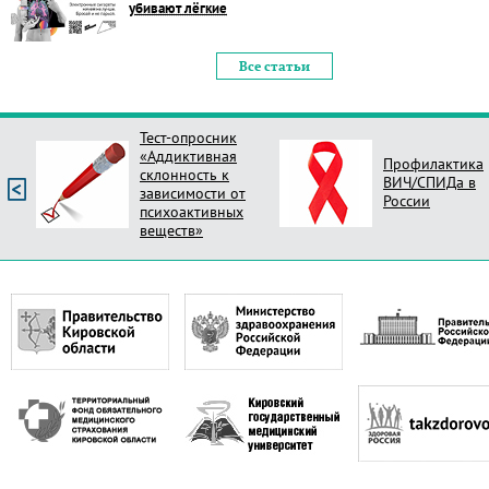
убивают лёгкие
Все статьи
Тест-опросник
«Аддиктивная
Профилактика
склонность к
ВИЧ/СПИДа в
зависимости от
России
психоактивных
веществ»