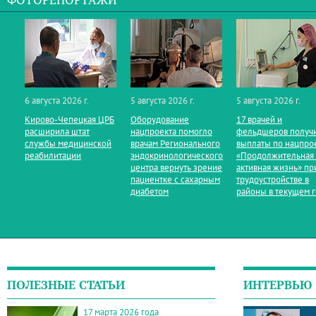
ФОТОРЕПОРТАЖИ
6 августа 2026 г.
5 августа 2026 г.
5 августа 2026 г.
Кирово‑Чепецкая ЦРБ
Оборудование
17 врачей и
расширила штат
нацпроекта помогло
фельдшеров получ
службы медицинской
врачам Регионального
выплаты по нацпро
реабилитации
эндокринологического
«Продолжительная
центра вернуть зрение
активная жизнь» пр
пациентке с сахарным
трудоустройстве в
диабетом
районы в текущем 
ПОЛЕЗНЫЕ СТАТЬИ
ИНТЕРВЬЮ
17 марта 2026 года