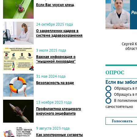
Если Вас укусил клещ
Ра
24 октября 2025 года
О закреплении кадров в
системе здравоохранения
Сергей 
област
3 июля 2025 года
Важная информация о
"мышиной лихорадке"
ОПРОС
31 мая 2024 года
Если вы забо
Безопасность на воде
Обращусь в п
Обращусь в п
В поликлиник
13 ноября 2023 года
самостоятельно
Профилактика клещевого
вирусного энцефалита
9 августа 2023 года
Как электронные сигареты