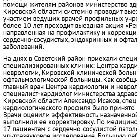
помощи жителям районов министерство з
Кировской области системно проводит вые
участием ведущих врачей профильных учре
более 10 лет проходит выездная акция «Ре
направленная на профилактику и коррекц
сердечно-сосудистых, эндокринных и офта
заболеваний.
На днях в Советский район приехали специ
специализированных клиник: Центра кард
неврологии, Кировской клинической боль
офтальмологической больницы. Как сообщи
главный врач Центра кардиологии и неврол
специалист-кардиолог министерства здрав
Кировской области Александр Исаков, спе
кардиологического профиля было принято 
Врачи оценили эффективность назначенно
выполнили ее корректировку. По медицин
17 пациентам с сердечно-сосудистой пато
ультразвуковое исследование. Большую ра