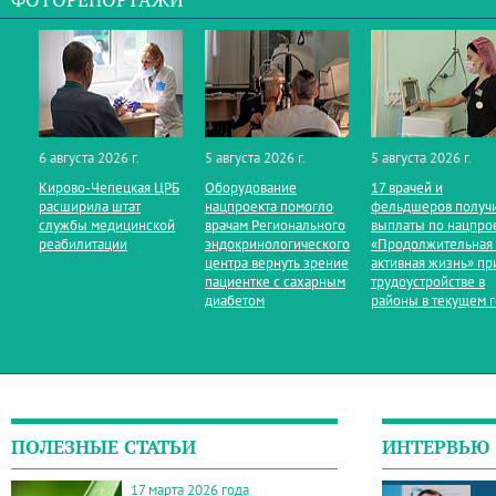
ФОТОРЕПОРТАЖИ
6 августа 2026 г.
5 августа 2026 г.
5 августа 2026 г.
Кирово‑Чепецкая ЦРБ
Оборудование
17 врачей и
расширила штат
нацпроекта помогло
фельдшеров получ
службы медицинской
врачам Регионального
выплаты по нацпро
реабилитации
эндокринологического
«Продолжительная
центра вернуть зрение
активная жизнь» пр
пациентке с сахарным
трудоустройстве в
диабетом
районы в текущем 
ПОЛЕЗНЫЕ СТАТЬИ
ИНТЕРВЬЮ
17 марта 2026 года