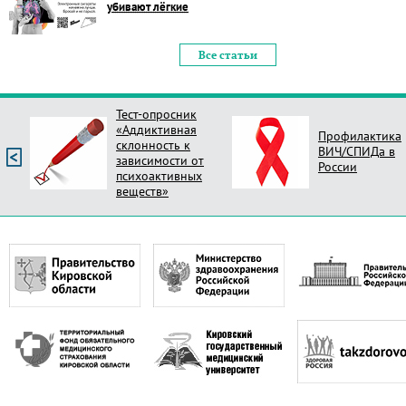
убивают лёгкие
Все статьи
Тест-опросник
«Аддиктивная
Профилактика
склонность к
ВИЧ/СПИДа в
зависимости от
России
психоактивных
веществ»