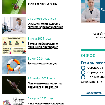
Если Вас укусил клещ
Ра
24 октября 2025 года
О закреплении кадров в
системе здравоохранения
Сергей 
област
3 июля 2025 года
Важная информация о
"мышиной лихорадке"
ОПРОС
31 мая 2024 года
Если вы забо
Безопасность на воде
Обращусь в п
Обращусь в п
В поликлиник
13 ноября 2023 года
самостоятельно
Профилактика клещевого
вирусного энцефалита
9 августа 2023 года
Как электронные сигареты