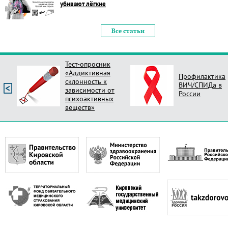
убивают лёгкие
Все статьи
Тест-опросник
«Аддиктивная
Профилактика
склонность к
ВИЧ/СПИДа в
зависимости от
России
психоактивных
веществ»