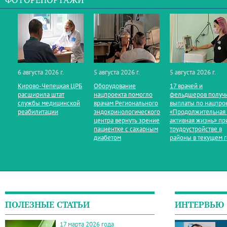
ФОТОРЕПОРТАЖИ
6 августа 2026 г.
5 августа 2026 г.
5 августа 2026 г.
Кирово‑Чепецкая ЦРБ
Оборудование
17 врачей и
расширила штат
нацпроекта помогло
фельдшеров получ
службы медицинской
врачам Регионального
выплаты по нацпро
реабилитации
эндокринологического
«Продолжительная
центра вернуть зрение
активная жизнь» пр
пациентке с сахарным
трудоустройстве в
диабетом
районы в текущем 
ПОЛЕЗНЫЕ СТАТЬИ
ИНТЕРВЬЮ
17 марта 2026 года