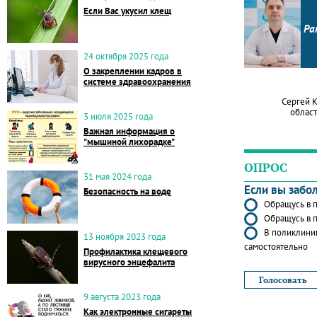
Если Вас укусил клещ
Ра
24 октября 2025 года
О закреплении кадров в
системе здравоохранения
Сергей 
област
3 июля 2025 года
Важная информация о
"мышиной лихорадке"
ОПРОС
31 мая 2024 года
Если вы забо
Безопасность на воде
Обращусь в п
Обращусь в п
В поликлиник
13 ноября 2023 года
самостоятельно
Профилактика клещевого
вирусного энцефалита
9 августа 2023 года
Как электронные сигареты