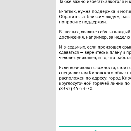
Также важно избегать алкоголя и к
В-пятых, нужна поддержка и мотив
Обратитесь к близким людям, расс
попросите поддержки.
В-шестых, хвалите себя за кажды
достижения, например, за неделю 
И в-седьмых, если произошел срыв,
сдаваться — вернитесь к плану и 
человек уникален, и то, что работ
Если возникают сложности, стоит
специалистам Кировского областн
расположен по адресу: город Киро
круглосуточной горячей линии п
(8332) 45-53-70.