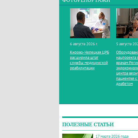
ФОТОРЕПОРТАЖИ
6 августа 2026 г.
5 августа 202
Кирово‑Чепецкая ЦРБ
Оборудован
расширила штат
нацпроекта 
службы медицинской
врачам Реги
реабилитации
эндокринол
центра верн
пациентке с
диабетом
ПОЛЕЗНЫЕ СТАТЬИ
17 марта 2026 года