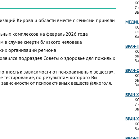
КО
7 
За
изаций Кирова и области вместе с семьями приняли
МЕДИЦ
»
КО
кл
ьных комплексов на февраль 2026 года
За
м в случае смерти близкого человека
ВРАЧ-
ких организаций региона
КО
ра
появился подраздел Советы о здоровье для пожилых
За
ВРАЧ-
лонность к зависимости от психоактивных веществ».
КО
 тестирование, по результатам которого Вы
ра
 к зависимости от психоактивных веществ (алкоголя,
За
ВРАЧ-
КО
7 
За
ВРАЧ-
КО
За
ВРАЧ-