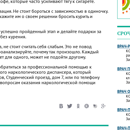
офе, которые часто усиливают тягу к сигарете.
ация. Не стоит бороться с зависимостью в одиночку.
кажите им о своем решении бросить курить и
й успешно пройденный этап и делайте подарки за
СРО
без курения.
 не стоит считать себя слабым. Это не повод
ВРАЧ-
КО
проанализируйте, почему так произошло. Каждый
ра
ает для одного, может не подойти другому.
За
 обратиться за профессиональной помощью к
ВРАЧ 
ого наркологического диспансера, который
КО
в, Студенческий проезд, дом 7, или по телефону
кл
о вопросам оказания наркологической помощи
За
ВРАЧ 
КО
За
ВРАЧ-
КО
За
ВРАЧ-