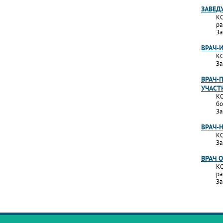
ЗАВЕД
КО
ра
За
ВРАЧ-
КО
За
ВРАЧ-
УЧАСТ
КО
бо
За
ВРАЧ-
КО
За
ВРАЧ 
КО
ра
За