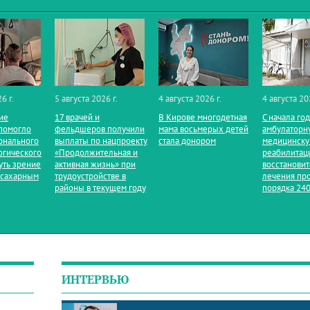
6 г.
5 августа 2026 г.
4 августа 2026 г.
4 августа 20
ие
17 врачей и
В Кирове многодетная
С начала го
помогло
фельдшеров получили
мама восьмерых детей
амбулаторн
онального
выплаты по нацпроекту
стала донором
медицинск
огического
«Продолжительная и
реабилитац
уть зрение
активная жизнь» при
восстанови
 сахарным
трудоустройстве в
лечения пр
районы в текущем году
порядка 240
ИНТЕРВЬЮ