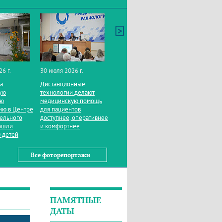
26 г.
30 июля 2026 г.
да
Дистанционные
ую
технологии делают
ую
медицинскую помощь
ию в Центре
для пациентов
тельного
доступнее, оперативнее
ошли
и комфортнее
 детей
Все фоторепортажи
ПАМЯТНЫЕ
ДАТЫ