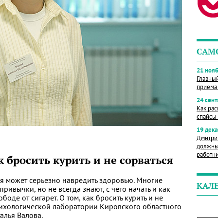
САМ
21 нояб
Главны
приема
24 сент
Как рас
спайсы 
19 дека
Дмитри
должны
работн
к бросить курить и не сорваться
ая может серьезно навредить здоровью. Многие
КАЛ
привычки, но не всегда знают, с чего начать и как
боде от сигарет. О том, как бросить курить и не
психологической лаборатории Кировского областного
алья Валова.