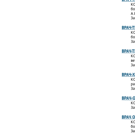
КО
бо
А.
За
ВРАЧ-
КО
бо
За
ВРАЧ-
КО
ве
За
ВРАЧ-
КО
ра
За
ВРАЧ-
КО
За
ВРАЧ 
КО
бо
За