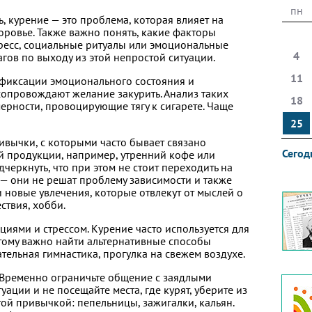
пн
ть, курение — это проблема, которая влияет на
оровье. Также важно понять, какие факторы
тресс, социальные ритуалы или эмоциональные
4
гов по выходу из этой непростой ситуации.
11
 фиксации эмоционального состояния и
сопровождают желание закурить. Анализ таких
18
ерности, провоцирующие тягу к сигарете. Чаще
25
ивычки, с которыми часто бывает связано
Сегод
 продукции, например, утренний кофе или
черкнуть, что при этом не стоит переходить на
 — они не решат проблему зависимости и также
 новые увлечения, которые отвлекут от мыслей о
ствия, хобби.
оциями и стрессом. Курение часто используется для
тому важно найти альтернативные способы
ательная гимнастика, прогулка на свежем воздухе.
. Временно ограничьте общение с заядлыми
ации и не посещайте места, где курят, уберите из
той привычкой: пепельницы, зажигалки, кальян.