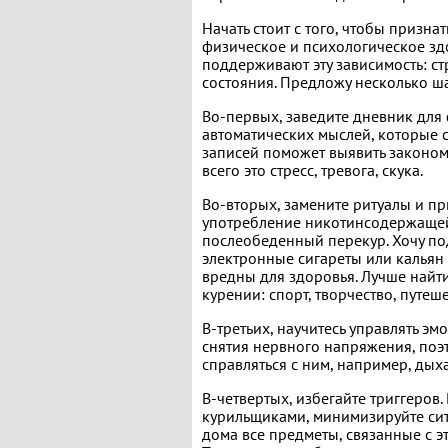
Начать стоит с того, чтобы призна
физическое и психологическое зд
поддерживают эту зависимость: с
состояния. Предложу несколько ша
Во-первых, заведите дневник для
автоматических мыслей, которые 
записей поможет выявить законом
всего это стресс, тревога, скука.
Во-вторых, замените ритуалы и пр
употребление никотинсодержащей
послеобеденный перекур. Хочу под
электронные сигареты или кальян
вредны для здоровья. Лучше найти
курении: спорт, творчество, путеше
В-третьих, научитесь управлять эм
снятия нервного напряжения, поэ
справляться с ним, например, дых
В-четвертых, избегайте триггеров
курильщиками, минимизируйте ситу
дома все предметы, связанные с э