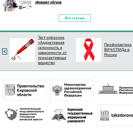
убивают лёгкие
Все статьи
Тест-опросник
«Аддиктивная
Профилактика
склонность к
ВИЧ/СПИДа в
зависимости от
России
психоактивных
веществ»