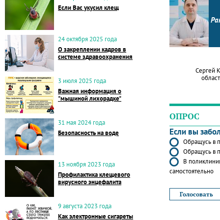
Если Вас укусил клещ
Ра
24 октября 2025 года
О закреплении кадров в
системе здравоохранения
Сергей 
област
3 июля 2025 года
Важная информация о
"мышиной лихорадке"
ОПРОС
31 мая 2024 года
Если вы забо
Безопасность на воде
Обращусь в п
Обращусь в п
В поликлиник
13 ноября 2023 года
самостоятельно
Профилактика клещевого
вирусного энцефалита
9 августа 2023 года
Как электронные сигареты