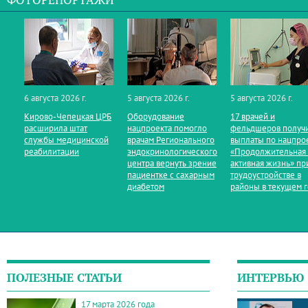
ФОТОРЕПОРТАЖИ
6 августа 2026 г.
5 августа 2026 г.
5 августа 2026 г.
Кирово‑Чепецкая ЦРБ
Оборудование
17 врачей и
расширила штат
нацпроекта помогло
фельдшеров получ
службы медицинской
врачам Регионального
выплаты по нацпро
реабилитации
эндокринологического
«Продолжительная
центра вернуть зрение
активная жизнь» пр
пациентке с сахарным
трудоустройстве в
диабетом
районы в текущем 
ПОЛЕЗНЫЕ СТАТЬИ
ИНТЕРВЬЮ
17 марта 2026 года