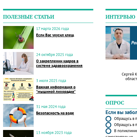
ПОЛЕЗНЫЕ СТАТЬИ
ИНТЕРВЬЮ
17 марта 2026 года
Если Вас укусил клещ
Ра
24 октября 2025 года
О закреплении кадров в
системе здравоохранения
Сергей 
област
3 июля 2025 года
Важная информация о
"мышиной лихорадке"
ОПРОС
31 мая 2024 года
Если вы забо
Безопасность на воде
Обращусь в п
Обращусь в п
В поликлиник
13 ноября 2023 года
самостоятельно