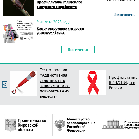
Профилактика клещевого
вирусного энцефалита
9 августа 2023 года
Как электронные сигареты
убивают лёгкие
Все статьи
Тест-опросник
«Аддиктивная
Профилактика
склонность к
ВИЧ/СПИДа в
зависимости от
России
психоактивных
веществ»