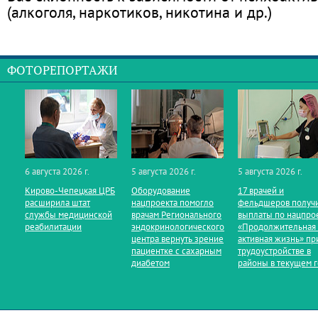
(алкоголя, наркотиков, никотина и др.)
ФОТОРЕПОРТАЖИ
6 августа 2026 г.
5 августа 2026 г.
5 августа 2026 г.
Кирово‑Чепецкая ЦРБ
Оборудование
17 врачей и
расширила штат
нацпроекта помогло
фельдшеров получ
службы медицинской
врачам Регионального
выплаты по нацпро
реабилитации
эндокринологического
«Продолжительная
центра вернуть зрение
активная жизнь» пр
пациентке с сахарным
трудоустройстве в
диабетом
районы в текущем 