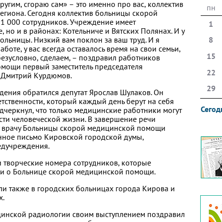
другим, сгораю сам» – это именно про вас, коллектив
пн
егиона. Сегодня коллектив больницы скорой
1 000 сотрудников. Учреждение имеет
1
 но и в районах: Котельниче и Вятских Полянах. И у
льницы. Низкий вам поклон за ваш труд. И я
8
аботе, у вас всегда оставалось время на свои семьи,
15
, безусловно, сделаем, – поздравил работников
мощи первый заместитель председателя
22
и Дмитрий Курдюмов.
29
дения обратился депутат Ярослав Шулаков. Он
тственности, который каждый день берут на себя
Сегод
дчеркнул, что только медицинские работники могут
сти человеческой жизни. В завершение речи
у врачу Больницы скорой медицинской помощи
нное письмо Кировской городской думы,
едучреждения.
 творческие номера сотрудников, которые
ни о Больнице скорой медицинской помощи.
 также в городских больницах города Кирова и
х.
цинской радиологии своим выступлением поздравил