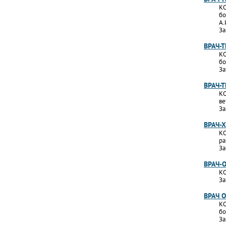
КО
бо
А.
За
ВРАЧ-
КО
бо
За
ВРАЧ-
КО
ве
За
ВРАЧ-
КО
ра
За
ВРАЧ-
КО
За
ВРАЧ 
КО
бо
За