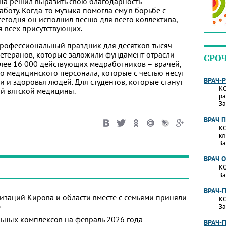
ина решил выразить свою благодарность
аботу. Когда‑то музыка помогла ему в борьбе с
егодня он исполнил песню для всего коллектива,
я всех присутствующих.
рофессиональный праздник для десятков тысяч
ветеранов, которые заложили фундамент отрасли
СРО
лее 16 000 действующих медработников – врачей,
о медицинского персонала, которые с честью несут
ВРАЧ-
 и здоровья людей. Для студентов, которые станут
КО
й вятской медицины.
ра
За
ВРАЧ 
КО
кл
За
ВРАЧ 
КО
За
ВРАЧ-
изаций Кирова и области вместе с семьями приняли
КО
»
За
ьных комплексов на февраль 2026 года
ВРАЧ-