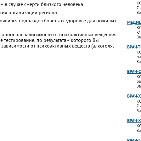
КО
м в случае смерти близкого человека
7 
ких организаций региона
За
появился подраздел Советы о здоровье для пожилых
МЕДИЦ
КО
кл
лонность к зависимости от психоактивных веществ».
За
 тестирование, по результатам которого Вы
 к зависимости от психоактивных веществ (алкоголя,
ВРАЧ-
КО
ра
За
ВРАЧ-
КО
ра
За
ВРАЧ-
КО
7 
За
ВРАЧ-
КО
За
ВРАЧ-