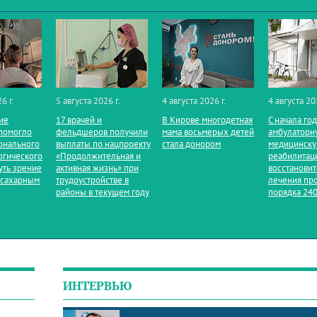
6 г.
5 августа 2026 г.
4 августа 2026 г.
4 августа 20
ие
17 врачей и
В Кирове многодетная
С начала го
помогло
фельдшеров получили
мама восьмерых детей
амбулаторн
онального
выплаты по нацпроекту
стала донором
медицинск
огического
«Продолжительная и
реабилитац
уть зрение
активная жизнь» при
восстанови
 сахарным
трудоустройстве в
лечения пр
районы в текущем году
порядка 240
ИНТЕРВЬЮ