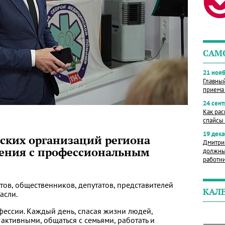
САМ
21 нояб
Главны
приема
24 сент
Как рас
спайсы 
19 дека
ских организаций региона
Дмитри
ения с профессиональным
должны
работн
тов, общественников, депутатов, представителей
КАЛ
асли.
фессии. Каждый день, спасая жизни людей,
активными, общаться с семьями, работать и