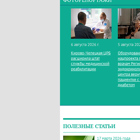
ФОТОРЕПОРТАЖИ
6 августа 2026 г.
5 августа 202
Кирово‑Чепецкая ЦРБ
Оборудован
расширила штат
нацпроекта 
службы медицинской
врачам Реги
реабилитации
эндокринол
центра верн
пациентке с
диабетом
ПОЛЕЗНЫЕ СТАТЬИ
17 марта 2026 года