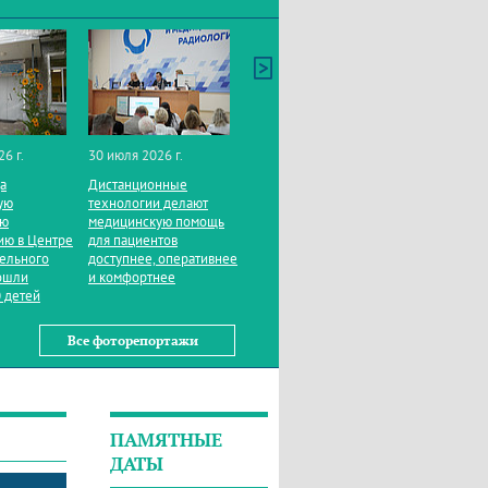
26 г.
30 июля 2026 г.
да
Дистанционные
ую
технологии делают
ую
медицинскую помощь
ию в Центре
для пациентов
тельного
доступнее, оперативнее
ошли
и комфортнее
 детей
Все фоторепортажи
ПАМЯТНЫЕ
ДАТЫ