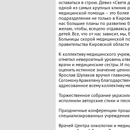
оставаться в строю. Девиз «Светя 
одной из самых крупных клиник р
медицинской помощи – это более 
подразделения не только в Кирове,
нас большие планы по развитию бо
желаю, чтобы, всецело отдаваясь р
детей. Все, что от нас зависит, мы
Больницы скорой медицинской по
правительства Кировской област
К коллективу медицинского учреж
отметил невероятный уровень отве
врачи и медицинские сестры. И по
оценить истинное значение ценно
Ярослав Шулаков вручил главном
Согомону Аракеляну благодарстве
адресованное всему коллективу м
Торжественное собрание украсили
исполнили авторские стихи и пес
Праздничные конференции прошли
специализированных учреждения
Врачей Центра онкологии и меди