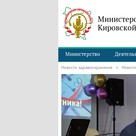
Министерс
Кировской
Министерство
Деятель
Новости здравоохранения
> Новость 