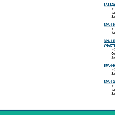
ЗАВЕД
КО
ра
За
ВРАЧ-
КО
За
ВРАЧ-
УЧАСТ
КО
бо
За
ВРАЧ-
КО
За
ВРАЧ 
КО
ра
За