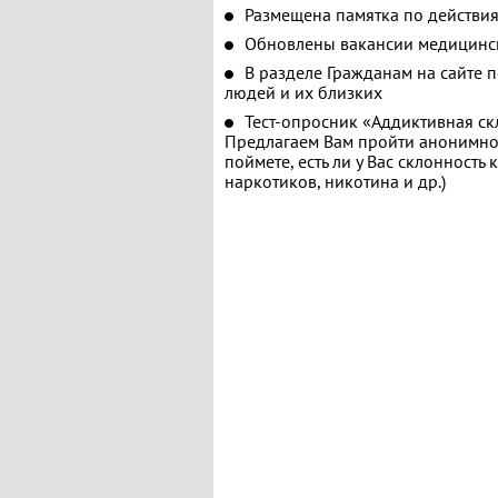
Размещена памятка по действия
Обновлены вакансии медицинс
В разделе Гражданам на сайте 
людей и их близких
Тест-опросник «Аддиктивная ск
Предлагаем Вам пройти анонимное
поймете, есть ли у Вас склонность
наркотиков, никотина и др.)