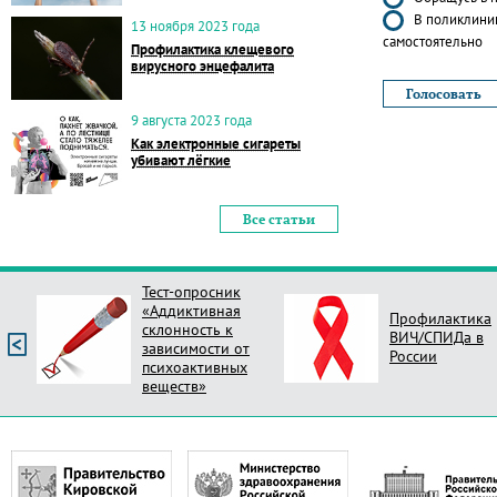
В поликлиник
13 ноября 2023 года
самостоятельно
Профилактика клещевого
вирусного энцефалита
9 августа 2023 года
Как электронные сигареты
убивают лёгкие
Все статьи
Тест-опросник
«Аддиктивная
Профилактика
склонность к
ВИЧ/СПИДа в
зависимости от
России
психоактивных
веществ»