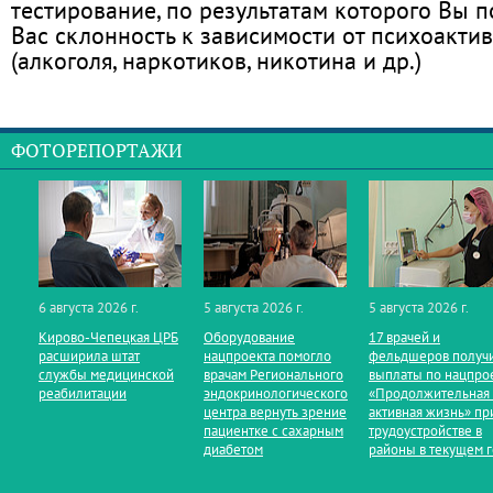
тестирование, по результатам которого Вы по
Вас склонность к зависимости от психоакти
(алкоголя, наркотиков, никотина и др.)
ФОТОРЕПОРТАЖИ
6 августа 2026 г.
5 августа 2026 г.
5 августа 2026 г.
Кирово‑Чепецкая ЦРБ
Оборудование
17 врачей и
расширила штат
нацпроекта помогло
фельдшеров получ
службы медицинской
врачам Регионального
выплаты по нацпро
реабилитации
эндокринологического
«Продолжительная
центра вернуть зрение
активная жизнь» пр
пациентке с сахарным
трудоустройстве в
диабетом
районы в текущем 