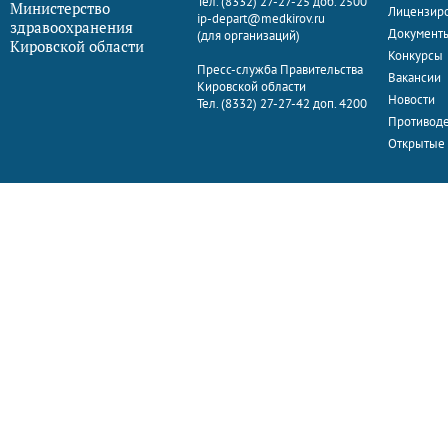
Тел. (8332) 27-27-25 доб. 2500
Министерство
Лицензир
ip-depart@medkirov.ru
здравоохранения
Документ
(для организаций)
Кировской области
Конкурсы
Пресс-служба Правительства
Вакансии
Кировской области
Новости
Тел. (8332) 27-27-42 доп. 4200
Противоде
Открытые