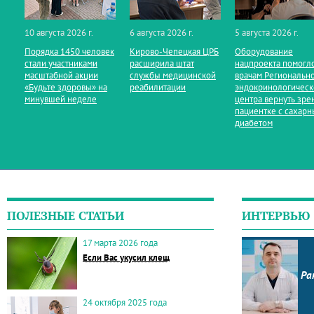
10 августа 2026 г.
6 августа 2026 г.
5 августа 2026 г.
Порядка 1450 человек
Кирово‑Чепецкая ЦРБ
Оборудование
стали участниками
расширила штат
нацпроекта помогл
масштабной акции
службы медицинской
врачам Региональн
«Будьте здоровы» на
реабилитации
эндокринологическ
минувшей неделе
центра вернуть зре
пациентке с сахар
диабетом
ПОЛЕЗНЫЕ СТАТЬИ
ИНТЕРВЬЮ
17 марта 2026 года
Если Вас укусил клещ
Ра
24 октября 2025 года