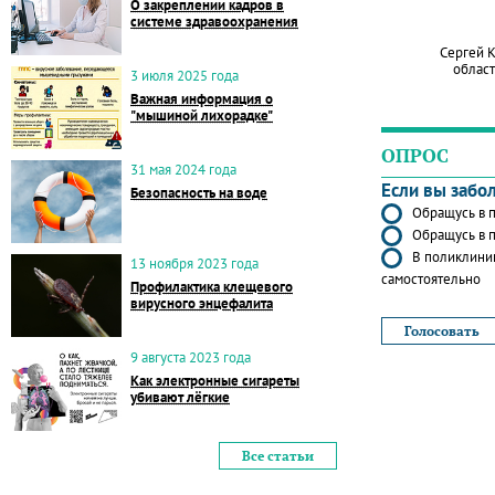
О закреплении кадров в
системе здравоохранения
Сергей 
област
3 июля 2025 года
Важная информация о
"мышиной лихорадке"
ОПРОС
31 мая 2024 года
Если вы забо
Безопасность на воде
Обращусь в п
Обращусь в п
В поликлиник
13 ноября 2023 года
самостоятельно
Профилактика клещевого
вирусного энцефалита
9 августа 2023 года
Как электронные сигареты
убивают лёгкие
Все статьи