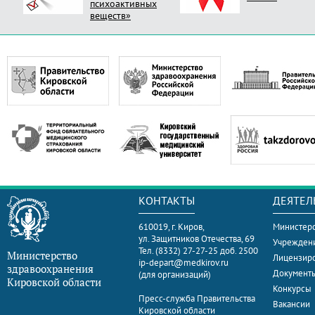
психоактивных
веществ»
КОНТАКТЫ
ДЕЯТЕЛ
610019, г. Киров,
Министерс
ул. Защитников Отечества, 69
Учрежден
Тел. (8332) 27-27-25 доб. 2500
Министерство
Лицензир
ip-depart@medkirov.ru
здравоохранения
Документ
(для организаций)
Кировской области
Конкурсы
Пресс-служба Правительства
Вакансии
Кировской области