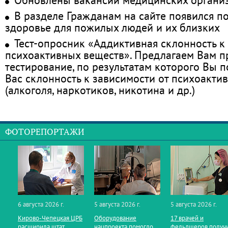
В разделе Гражданам на сайте появился п
здоровье для пожилых людей и их близких
Тест-опросник «Аддиктивная склонность к
психоактивных веществ». Предлагаем Вам 
тестирование, по результатам которого Вы по
Вас склонность к зависимости от психоакти
(алкоголя, наркотиков, никотина и др.)
ФОТОРЕПОРТАЖИ
6 августа 2026 г.
5 августа 2026 г.
5 августа 2026 г.
Кирово‑Чепецкая ЦРБ
Оборудование
17 врачей и
расширила штат
нацпроекта помогло
фельдшеров получ