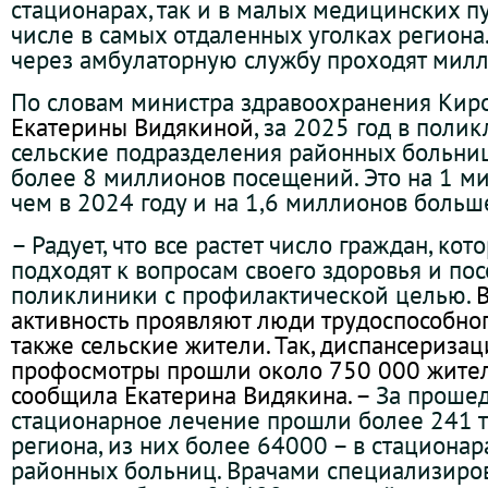
стационарах, так и в малых медицинских пу
числе в самых отдаленных уголках региона.
через амбулаторную службу проходят мил
По словам министра здравоохранения Кир
Екатерины Видякиной
, за 2025 год в поли
сельские подразделения районных больни
более 8 миллионов посещений. Это на 1 м
чем в 2024 году и на 1,6 миллионов больше
– Радует, что все растет число граждан, ко
подходят к вопросам своего здоровья и по
поликлиники с профилактической целью.
активность проявляют люди трудоспособного
также сельские жители. Так, диспансериза
профосмотры прошли около 750 000 жител
сообщила Екатерина Видякина. –
За проше
стационарное лечение прошли более 241 
региона, из них более 64000 – в стациона
районных больниц. Врачами специализиро