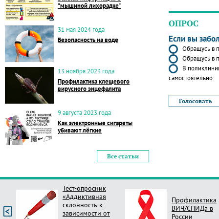
"мышиной лихорадке"
ОПРОС
31 мая 2024 года
Если вы забо
Безопасность на воде
Обращусь в п
Обращусь в п
В поликлиник
13 ноября 2023 года
самостоятельно
Профилактика клещевого
вирусного энцефалита
9 августа 2023 года
Как электронные сигареты
убивают лёгкие
Все статьи
Тест-опросник
«Аддиктивная
Профилактика
склонность к
ВИЧ/СПИДа в
зависимости от
России