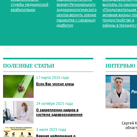
службы медицинской
врачам Регионального
выплаты по нацпро
реабилитации
эндокринологического
«Продолжительная
центра вернуть зрение
активная жизнь» пр
пациентке с сахарным
трудоустройстве в
диабетом
районы в текущем 
ПОЛЕЗНЫЕ СТАТЬИ
ИНТЕРВЬЮ
17 марта 2026 года
Если Вас укусил клещ
Ра
24 октября 2025 года
О закреплении кадров в
системе здравоохранения
Сергей 
област
3 июля 2025 года
Важная информация о