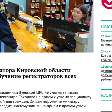
САМ
21 нояб
Главны
приема
24 сент
Как рас
спайсы 
19 дека
атора Кировской области
Дмитри
учение регистраторов всех
должны
работн
ликлиники Зуевской ЦРБ не смогла записать
КАЛ
ександра Соколова на прием к узкому специалисту.
ной для граждан. Он дал поручение министру
ладить систему записи на прием к врачам узкой