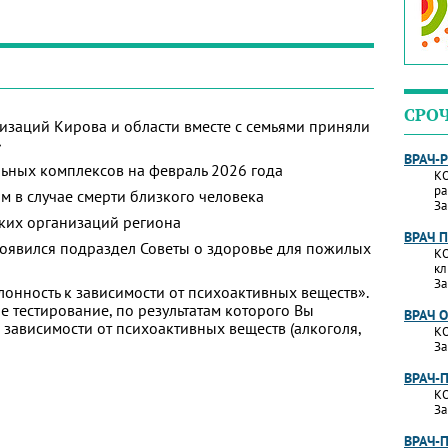
СРО
изаций Кирова и области вместе с семьями приняли
»
ВРАЧ-
ьных комплексов на февраль 2026 года
КО
ра
м в случае смерти близкого человека
За
ких организаций региона
ВРАЧ 
появился подраздел Советы о здоровье для пожилых
КО
кл
За
лонность к зависимости от психоактивных веществ».
 тестирование, по результатам которого Вы
ВРАЧ 
 к зависимости от психоактивных веществ (алкоголя,
КО
За
ВРАЧ-
КО
За
ВРАЧ-