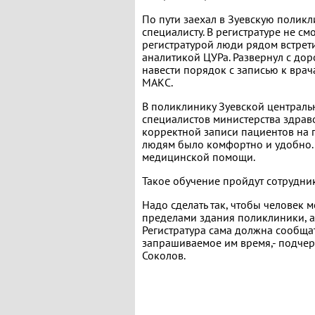
По пути заехал в Зуевскую поликл
специалисту. В регистратуре не с
регистратурой люди рядом встрет
аналитикой ЦУРа. Развернул с до
навести порядок с записью к врач
МАКС.
В поликлинику Зуевской централь
специалистов министерства здрав
корректной записи пациентов на п
людям было комфортно и удобно. 
медицинской помощи.
Такое обучение пройдут сотрудник
Надо сделать так, чтобы человек 
пределами здания поликлиники, а
Регистратура сама должна сообщат
запрашиваемое им время,- подчер
Соколов.