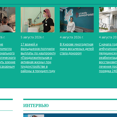
6 г.
5 августа 2026 г.
4 августа 2026 г.
4 августа 20
ие
17 врачей и
В Кирове многодетная
С начала го
помогло
фельдшеров получили
мама восьмерых детей
амбулаторн
онального
выплаты по нацпроекту
стала донором
медицинск
огического
«Продолжительная и
реабилитац
уть зрение
активная жизнь» при
восстанови
 сахарным
трудоустройстве в
лечения пр
районы в текущем году
порядка 240
ИНТЕРВЬЮ