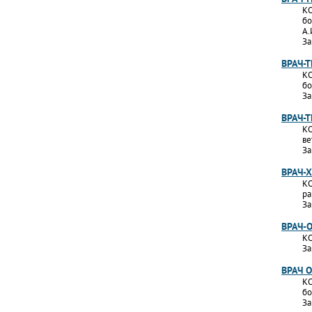
КО
бо
А.
За
ВРАЧ-
КО
бо
За
ВРАЧ-
КО
ве
За
ВРАЧ-
КО
ра
За
ВРАЧ-
КО
За
ВРАЧ 
КО
бо
За