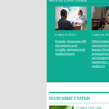
ФОТОРЕПОРТАЖИ
6 августа 2026 г.
5 августа 202
Кирово‑Чепецкая ЦРБ
Оборудован
расширила штат
нацпроекта 
службы медицинской
врачам Реги
реабилитации
эндокринол
центра верн
пациентке с
диабетом
ПОЛЕЗНЫЕ СТАТЬИ
17 марта 2026 года