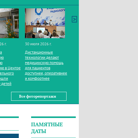
26 г.
30 июля 2026 г.
да
Дистанционные
ую
технологии делают
ую
медицинскую помощь
ию в Центре
для пациентов
тельного
доступнее, оперативнее
ошли
и комфортнее
 детей
Все фоторепортажи
ПАМЯТНЫЕ
ДАТЫ