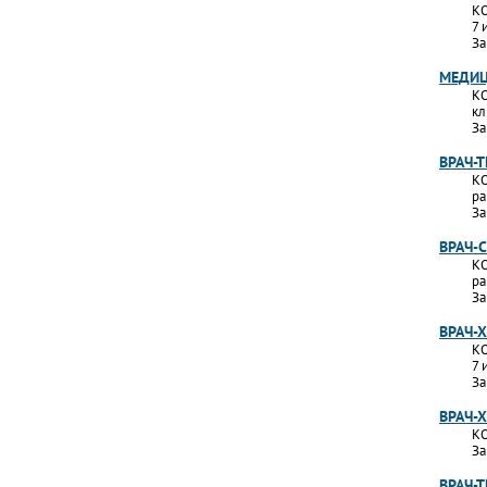
КО
7 
За
МЕДИЦ
КО
кл
За
ВРАЧ-
КО
ра
За
ВРАЧ-
КО
ра
За
ВРАЧ-
КО
7 
За
ВРАЧ-
КО
За
ВРАЧ-