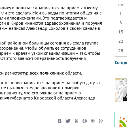
пн
инику и попытался записаться на прием к узкому
могли это сделать. Мои выводы по итогам общения с
1
или аплодисментами. Это подтверждается и
8
роги в Киров министра здравоохранения и поручил
ам,– написал Александр Соколов в своем канале в
15
22
ной районной больницы сегодня выехала группа
оохранения, чтобы обучить ее сотрудников
29
рием к врачам узкой специализации – так, чтобы
От этого зависит оперативность получения
Сегод
и регистратур всех поликлиник области.
мог планово записаться на прием на любую дату за
 не пытался ежедневно ловить номерки.
ь пациенту, что его ожидают на прием в
кнул губернатор Кировской области Александр