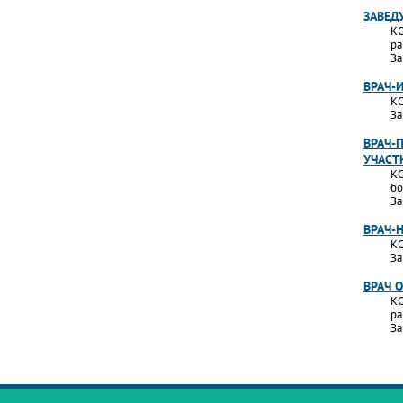
ЗАВЕД
КО
ра
За
ВРАЧ-
КО
За
ВРАЧ-
УЧАСТ
КО
бо
За
ВРАЧ-
КО
За
ВРАЧ 
КО
ра
За