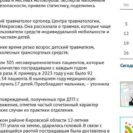
ирова и местных мотоклубов. Эксперты напомнили
пн
зопасности, привели статистику, поделились
ий травматолог-ортопед Центра травматологии,
5
Некрасова. Она рассказала о травмах, которые чаще
ользователи средств индивидуальной мобильности и
12
частием детей.
19
днее время резко возрос детский травматизм,
колесных транспортных средств.
26
или 305 несовершеннолетних пациентов, которые
Сегод
оличество пострадавших с каждым годом
раза. К примеру, в 2023 году у нас было 92
е 134 пациента. В нынешнем году медицинскую
лучить 17 детей. Преобладают мальчики, – уточнила
 повреждений, полученных при ДТП с
ижения, отметив частый сочетанный характер
кие случаи из практики отделения.
тском районе Кировской области 12-летняя
П упала на землю, ударилась головой. В связи с
щающейся рвотой пострадавшая была доставлена в