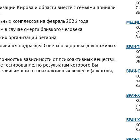
КО
изаций Кирова и области вместе с семьями приняли
7 
»
За
ьных комплексов на февраль 2026 года
МЕДИЦ
КО
м в случае смерти близкого человека
кл
ких организаций региона
За
появился подраздел Советы о здоровье для пожилых
ВРАЧ-
КО
ра
лонность к зависимости от психоактивных веществ».
За
 тестирование, по результатам которого Вы
 к зависимости от психоактивных веществ (алкоголя,
ВРАЧ-
КО
ра
За
ВРАЧ-
КО
7 
За
ВРАЧ-
КО
За
ВРАЧ-