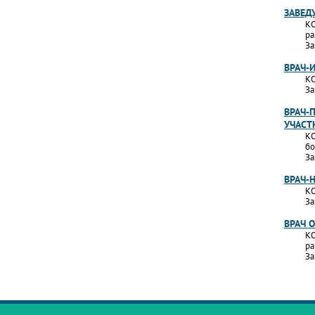
ЗАВЕД
КО
ра
За
ВРАЧ-
КО
За
ВРАЧ-
УЧАСТ
КО
бо
За
ВРАЧ-
КО
За
ВРАЧ 
КО
ра
За