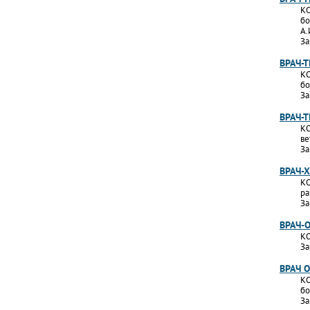
КО
бо
А.
За
ВРАЧ-
КО
бо
За
ВРАЧ-
КО
ве
За
ВРАЧ-
КО
ра
За
ВРАЧ-
КО
За
ВРАЧ 
КО
бо
За