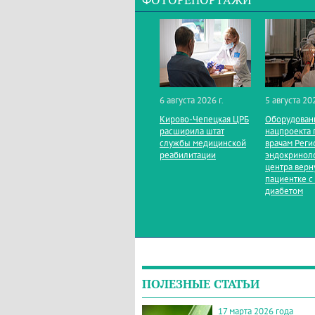
ФОТОРЕПОРТАЖИ
6 августа 2026 г.
5 августа 202
Кирово‑Чепецкая ЦРБ
Оборудован
расширила штат
нацпроекта 
службы медицинской
врачам Реги
реабилитации
эндокринол
центра верн
пациентке с
диабетом
ПОЛЕЗНЫЕ СТАТЬИ
17 марта 2026 года