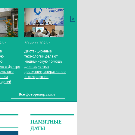
26 г.
30 июля 2026 г.
да
Дистанционные
ую
технологии делают
ую
медицинскую помощь
ию в Центре
для пациентов
тельного
доступнее, оперативнее
ошли
и комфортнее
 детей
Все фоторепортажи
ПАМЯТНЫЕ
ДАТЫ