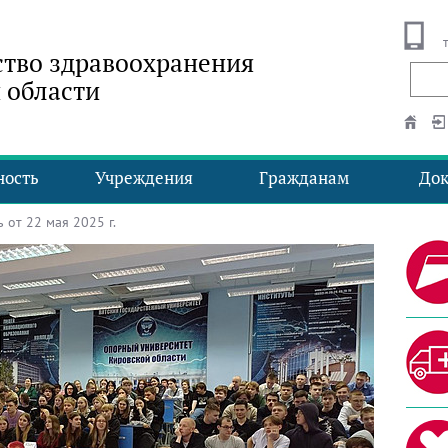
тво здравоохранения
 области
ность
Учреждения
Гражданам
До
от 22 мая 2025 г.