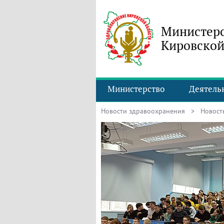
Министерс
Кировской
Министерство
Деятель
Новости здравоохранения
> Новость 