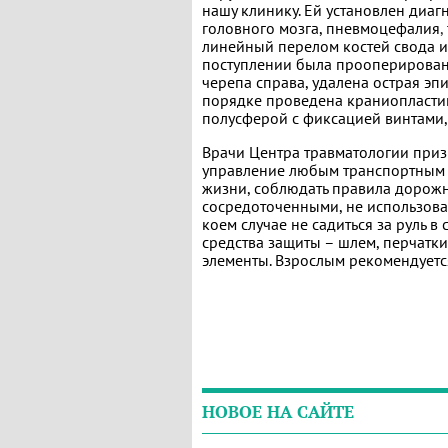
нашу клинику. Ей установлен диаг
головного мозга, пневмоцефалия
,
линейный перелом костей свода и
поступлении была прооперирован
черепа справа, удалена острая эп
порядке проведена краниопластик
полусферой с фиксацией винтами, 
Врачи Центра травматологии приз
управление любым транспортным 
жизни, соблюдать правила дорож
сосредоточенными, не использова
коем случае не садиться за руль в
средства защиты – шлем, перчатк
элементы. Взрослым рекомендуетс
НОВОЕ НА САЙТЕ