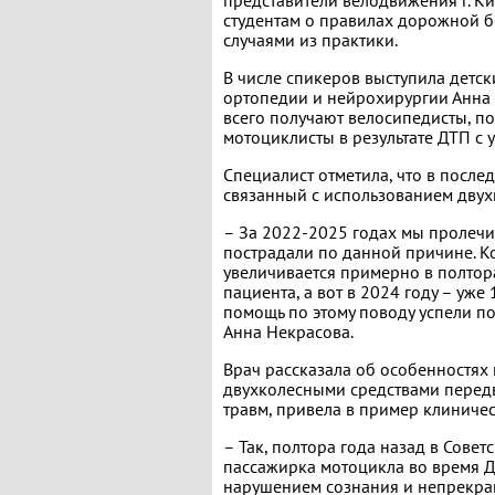
представители велодвижения г. К
студентам о правилах дорожной бе
случаями из практики.
В числе спикеров выступила детск
ортопедии и нейрохирургии Анна 
всего получают велосипедисты, п
мотоциклисты в результате ДТП с у
Специалист отметила, что в после
связанный с использованием двух
– За 2022-2025 годах мы пролеч
пострадали по данной причине. К
увеличивается примерно в полтора 
пациента, а вот в 2024 году – уж
помощь по этому поводу успели по
Анна Некрасова.
Врач рассказала об особенностях
двухколесными средствами передв
травм, привела в пример клиничес
– Так, полтора года назад в Сове
пассажирка мотоцикла во время ДТ
нарушением сознания и непрекра