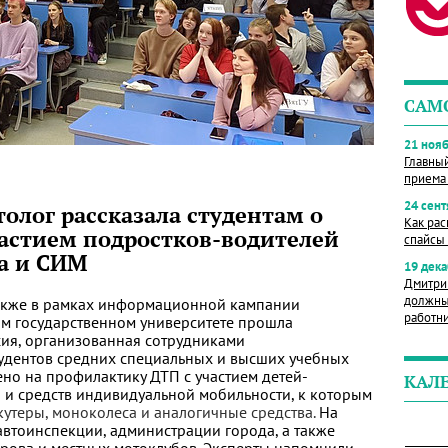
САМ
21 нояб
Главны
приема
24 сент
олог рассказала студентам о
Как рас
частием подростков-водителей
спайсы 
та и СИМ
19 дека
Дмитри
должны
также в рамках информационной кампании
работн
м государственном университете прошла
ия, организованная сотрудниками
студентов средних специальных и высших учебных
но на профилактику ДТП с участием детей-
КАЛ
а и средств индивидуальной мобильности, к которым
кутеры, моноколеса и аналогичные средства.
На
автоинспекции, администрации города, а также