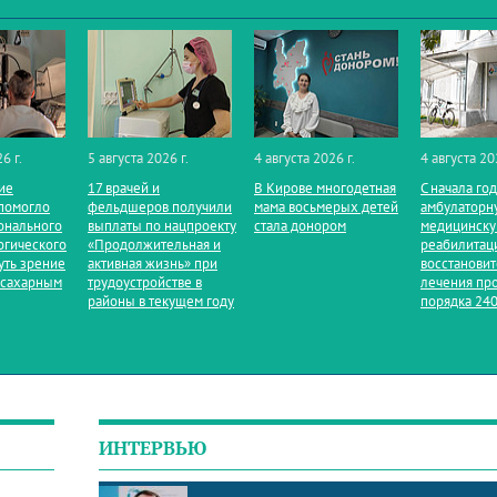
6 г.
5 августа 2026 г.
4 августа 2026 г.
4 августа 20
ие
17 врачей и
В Кирове многодетная
С начала го
помогло
фельдшеров получили
мама восьмерых детей
амбулаторн
онального
выплаты по нацпроекту
стала донором
медицинск
огического
«Продолжительная и
реабилитац
уть зрение
активная жизнь» при
восстанови
 сахарным
трудоустройстве в
лечения пр
районы в текущем году
порядка 240
ИНТЕРВЬЮ