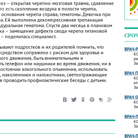
ноз – открытая черепно-мозговая травма, сдавление
 то есть
скопление воздуха в полости черепа,
 основания черепа справа, гематомы. Девочка при
а. Ей выполнена декомпрессивная трепанация
идуральная гематома. Спустя два месяца в плановом
а – замещение дефекта свода черепа титановой
СРО
– поделилась специалист.
ывают подростков и их родителей помнить, что
ВРАЧ-
средством сопряжено с риском для здоровья и
КО
ного движения, быть внимательными и
ра
ть телефон или наушники во время движения, ни в
За
 состоянии алкогольного опьянения, использовать
ВРАЧ 
и, наколенники и налокотники, светоотражающие
КО
я проводить профилактические беседы с детьми.
кл
За
ВРАЧ 
КО
За
ВРАЧ-
КО
За
ВРАЧ-