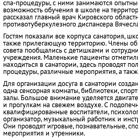
спа-процедуры, с ними занимаются опытные
возможность обучения в школе на территор
рассказал главный врач Кировского област
противотуберкулезного диспансера Вячесл
Гостям показали все корпуса санатория, шко
также прилегающую территорию. Члены об
совета пообщались с детишками и сотрудн
учреждения. Маленькие пациенты отметили
находиться в санатории, здесь проводят по
процедуры, различные мероприятия, а такж
Для организации досуга в санатории созда
одна сенсорная комнаты, библиотеки, спор
залы. Большое внимание уделяется двигат
и прогулкам на свежем воздухе. С подопе
квалифицированные воспитатели, психолог,
организатор, музыкальный работник и инстр
Они проводят игровые, познавательные, сп
мероприятия и утренники.