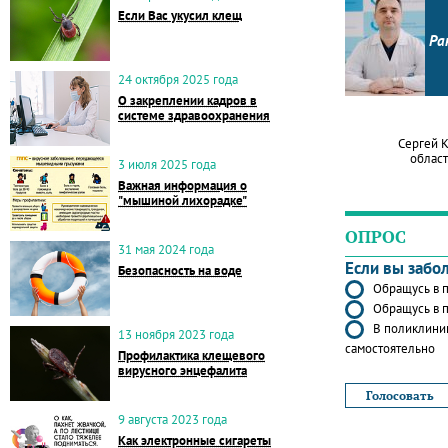
Если Вас укусил клещ
Ра
24 октября 2025 года
О закреплении кадров в
системе здравоохранения
Сергей 
област
3 июля 2025 года
Важная информация о
"мышиной лихорадке"
ОПРОС
31 мая 2024 года
Если вы забо
Безопасность на воде
Обращусь в п
Обращусь в п
В поликлиник
13 ноября 2023 года
самостоятельно
Профилактика клещевого
вирусного энцефалита
9 августа 2023 года
Как электронные сигареты