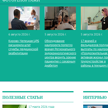
ФОТОРЕПОРТАЖИ
6 августа 2026 г.
5 августа 2026 г.
5 августа 2026 г.
Кирово‑Чепецкая ЦРБ
Оборудование
17 врачей и
расширила штат
нацпроекта помогло
фельдшеров получ
службы медицинской
врачам Регионального
выплаты по нацпро
реабилитации
эндокринологического
«Продолжительная
центра вернуть зрение
активная жизнь» пр
пациентке с сахарным
трудоустройстве в
диабетом
районы в текущем 
ПОЛЕЗНЫЕ СТАТЬИ
ИНТЕРВЬЮ
17 марта 2026 года