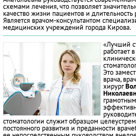
схемами лечения, что позволяет значитель
качество жизни пациентов и длительность 
Является врачом-консультантом специали
медицинских учреждений города Кирова.
«Лучший с
работает 
клиничес
стоматоло
Это замест
врача, вра
хирург
Вол
Николаев
грамотным
эффектив
руководите
стоматологии служит образцом целеустрем
постоянного развития и преданности враче
ее непосредственным руководством внедр