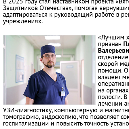
В 2025 году стал наставником проекта «Вя
Защитников Отечества», помогая вернувши
адаптироваться к руководящий работе в р
учреждениях.
«Лучшим х
признан
П
Валерьев
отделение
скорой ме
помощи. О
владеет м
оперативн
на органа
полости. В
лечении а
УЗИ-диагностику, компьютерную и магнит
томографию, эндоскопию, что позволяет со
госпитализации и повысить точность устано