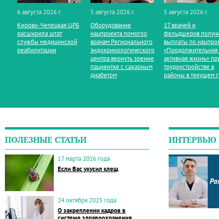
6 августа 2026 г.
5 августа 2026 г.
5 августа 2026 г.
Кирово‑Чепецкая ЦРБ
Оборудование
17 врачей и
расширила штат
нацпроекта помогло
фельдшеров получ
службы медицинской
врачам Регионального
выплаты по нацпро
реабилитации
эндокринологического
«Продолжительная
центра вернуть зрение
активная жизнь» пр
пациентке с сахарным
трудоустройстве в
диабетом
районы в текущем 
ПОЛЕЗНЫЕ СТАТЬИ
ИНТЕРВЬЮ
17 марта 2026 года
Если Вас укусил клещ
Ра
24 октября 2025 года
О закреплении кадров в
системе здравоохранения