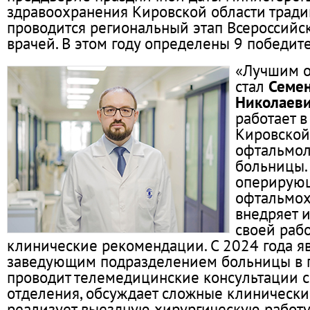
здравоохранения Кировской области трад
проводится региональный этап Всероссийс
врачей. В этом году определены 9 победит
«Лучшим 
стал
Семен
Николаев
работает в
Кировской
офтальмол
больницы.
оперирую
офтальмох
внедряет и
своей раб
клинические рекомендации. С 2024 года я
заведующим подразделением больницы в г.
проводит телемедицинские консультации с
отделения, обсуждает сложные клинически
реализует выездную хирургическую работу