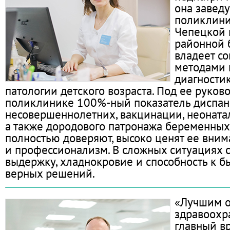
она заведу
поликлини
Чепецкой 
районной 
владеет с
методами 
диагности
патологии детского возраста. Под ее руков
поликлинике 100%-ный показатель диспа
несовершеннолетних, вакцинации, неонатал
а также дородового патронажа беременных
полностью доверяют, высоко ценят ее внима
и профессионализм. В сложных ситуациях 
выдержку, хладнокровие и способность к 
верных решений.
«Лучшим о
здравоохр
главный в