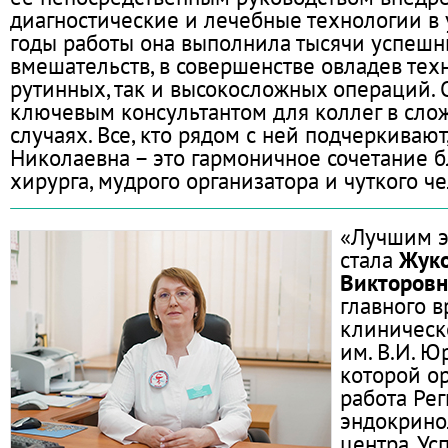
диагностические и лечебные технологии в 
годы работы она выполнила тысячи успешн
вмешательств, в совершенстве овладев тех
рутинных, так и высокосложных операций. 
ключевым консультантом для коллег в сло
случаях. Все, кто рядом с ней подчеркивают
Николаевна – это гармоничное сочетание 
хирурга, мудрого организатора и чуткого че
«Лучшим э
стала
Жуко
Викторовн
главного 
клиничес
им. В.И. Ю
которой о
работа Ре
эндокрино
центра. У