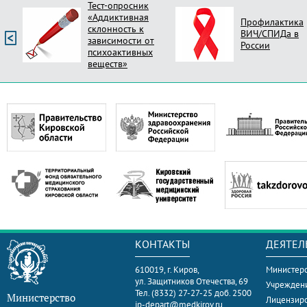
Профилактика
Опрос Оцени
ВИЧ/СПИДа в
новый стиль
России
поликлиник Ро
КОНТАКТЫ
ДЕЯТЕЛ
610019, г. Киров,
Министерс
ул. Защитников Отечества, 69
Учрежден
Тел. (8332) 27-27-25 доб. 2500
Министерство
Лицензир
ip-depart@medkirov.ru