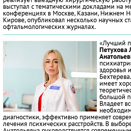
выступал с тематическими докладами на 
конференциях в Москве, Казани, Нижнем Н
Кирове, опубликовал несколько научных ст
офтальмологических журналах.
«Лучший п
Петухова 
Анатольев
психиатри
здоровья им
Бехтерева
имеет хо
теоретиче
большой п
Владеет в
необходи
диагностики, эффективно применяет совр
лечения психических расстройств. В выбор
Анатольевна руководствуется современным