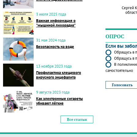
Сергей 
област
3 июля 2025 года
Важная информация о
"мышиной лихорадке"
ОПРОС
31 мая 2024 года
Если вы забо
Безопасность на воде
Обращусь в п
Обращусь в п
В поликлиник
13 ноября 2023 года
самостоятельно
Профилактика клещевого
вирусного энцефалита
9 августа 2023 года
Как электронные сигареты
убивают лёгкие
Все статьи