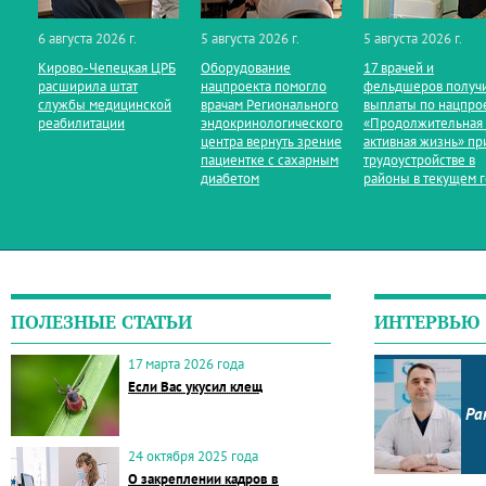
6 августа 2026 г.
5 августа 2026 г.
5 августа 2026 г.
Кирово‑Чепецкая ЦРБ
Оборудование
17 врачей и
расширила штат
нацпроекта помогло
фельдшеров получ
службы медицинской
врачам Регионального
выплаты по нацпро
реабилитации
эндокринологического
«Продолжительная
центра вернуть зрение
активная жизнь» пр
пациентке с сахарным
трудоустройстве в
диабетом
районы в текущем 
ПОЛЕЗНЫЕ СТАТЬИ
ИНТЕРВЬЮ
17 марта 2026 года
Если Вас укусил клещ
Ра
24 октября 2025 года
О закреплении кадров в