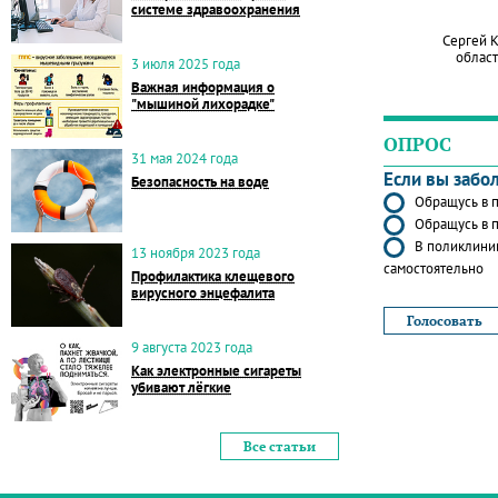
системе здравоохранения
Сергей 
област
3 июля 2025 года
Важная информация о
"мышиной лихорадке"
ОПРОС
31 мая 2024 года
Если вы забо
Безопасность на воде
Обращусь в п
Обращусь в п
В поликлиник
13 ноября 2023 года
самостоятельно
Профилактика клещевого
вирусного энцефалита
9 августа 2023 года
Как электронные сигареты
убивают лёгкие
Все статьи