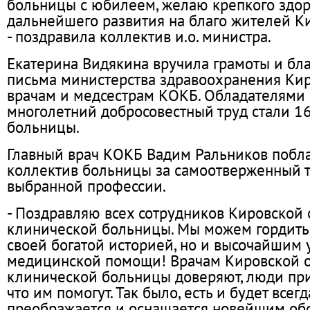
больницы с юбилеем, желаю крепкого здоро
дальнейшего развития на благо жителей Ки
- поздравила коллектив и.о. министра.
Екатерина Видякина вручила грамоты и бл
письма министерства здравоохранения Кир
врачам и медсестрам КОКБ. Обладателями 
многолетний добросовестный труд стали 1
больницы.
Главный врач КОКБ Вадим Ральников побл
коллектив больницы за самоотверженный т
выбранной профессии.
- Поздравляю всех сотрудников Кировской
клинической больницы. Мы можем гордитьс
своей богатой историей, но и высочайшим
медицинской помощи! Врачам Кировской 
клинической больницы доверяют, люди прих
что им помогут. Так было, есть и будет всег
преображается и оснащается новейшим об