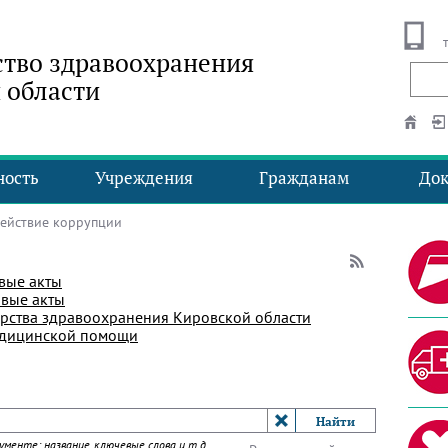
тво здравоохранения
 области
ность
Учреждения
Гражданам
До
йствие коррупции
вые акты
вые акты
рства здравоохранения Кировской области
едицинской помощи
менте: название, ключевые слова и т.д.