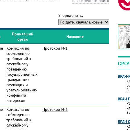
Расширенный поиск
Упорядочить:
Принявший
а
Название
орган
ие
Комиссия по
Протокол №1
соблюдению
требований к
СРО
служебному
поведению
государственных
ВРАЧ-
гражданских
К
служащих и
р
урегулированию
За
конфликта
ВРАЧ 
интересов
К
к
ие
Комиссия по
Протокол №3
За
соблюдению
требований к
ВРАЧ 
служебному
К