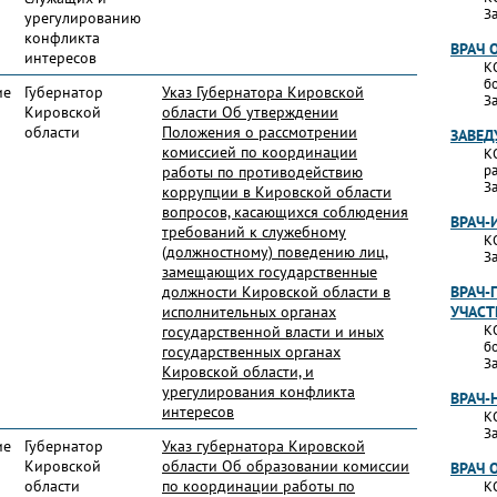
За
урегулированию
конфликта
ВРАЧ 
интересов
К
б
ие
Губернатор
Указ Губернатора Кировской
За
Кировской
области Об утверждении
области
Положения о рассмотрении
ЗАВЕД
комиссией по координации
К
р
работы по противодействию
За
коррупции в Кировской области
вопросов, касающихся соблюдения
ВРАЧ
требований к служебному
К
(должностному) поведению лиц,
За
замещающих государственные
должности Кировской области в
ВРАЧ-
исполнительных органах
УЧАС
К
государственной власти и иных
б
государственных органах
За
Кировской области, и
урегулирования конфликта
ВРАЧ-
интересов
К
За
ие
Губернатор
Указ губернатора Кировской
Кировской
области Об образовании комиссии
ВРАЧ 
области
по координации работы по
К