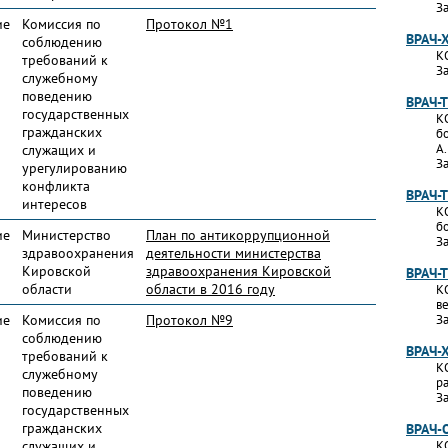
За
ие
Комиссия по
Протокол №1
ВРАЧ-
соблюдению
К
требований к
За
служебному
поведению
ВРАЧ-
государственных
К
гражданских
б
А
служащих и
За
урегулированию
конфликта
ВРАЧ-
интересов
К
б
ие
Министерство
План по антикоррупционной
За
здравоохранения
деятельности министерства
Кировской
здравоохранения Кировской
ВРАЧ-
области
области в 2016 году
К
в
ие
Комиссия по
Протокол №9
За
соблюдению
ВРАЧ-
требований к
К
служебному
р
поведению
За
государственных
гражданских
ВРАЧ-
служащих и
К