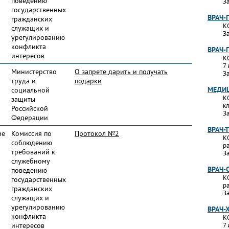
поведению
За
государственных
ВРАЧ-
гражданских
К
служащих и
За
урегулированию
конфликта
ВРАЧ-
интересов
К
7 
Министерство
О запрете дарить и получать
За
труда и
подарки
МЕДИЦ
социальной
К
защиты
к
Российской
За
Федерации
ВРАЧ-
ие
Комиссия по
Протокол №2
К
соблюдению
р
требований к
За
служебному
ВРАЧ-
поведению
К
государственных
р
гражданских
За
служащих и
урегулированию
ВРАЧ-
конфликта
К
интересов
7 