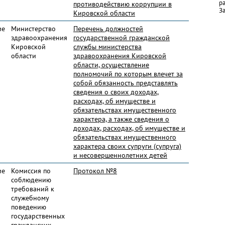
р
противодействию коррупции в
За
Кировской области
ие
Министерство
Перечень должностей
здравоохранения
государственной гражданской
Кировской
службы министерства
области
здравоохранения Кировской
области, осуществление
полномочий по которым влечет за
собой обязанность представлять
сведения о своих доходах,
расходах, об имуществе и
обязательствах имущественного
характера, а также сведения о
доходах, расходах, об имуществе и
обязательствах имущественного
характера своих супруги (супруга)
и несовершеннолетних детей
ие
Комиссия по
Протокол №8
соблюдению
требований к
служебному
поведению
государственных