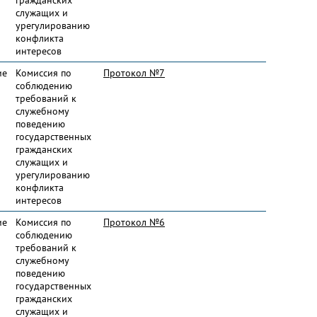
гражданских
служащих и
урегулированию
конфликта
интересов
ие
Комиссия по
Протокол №7
соблюдению
требований к
служебному
поведению
государственных
гражданских
служащих и
урегулированию
конфликта
интересов
ие
Комиссия по
Протокол №6
соблюдению
требований к
служебному
поведению
государственных
гражданских
служащих и