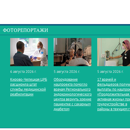
ФОТОРЕПОРТАЖИ
6 августа 2026 г.
5 августа 2026 г.
5 августа 2026 г.
Кирово‑Чепецкая ЦРБ
Оборудование
17 врачей и
расширила штат
нацпроекта помогло
фельдшеров получ
службы медицинской
врачам Регионального
выплаты по нацпро
реабилитации
эндокринологического
«Продолжительная
центра вернуть зрение
активная жизнь» пр
пациентке с сахарным
трудоустройстве в
диабетом
районы в текущем 