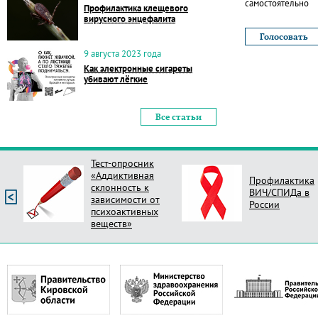
самостоятельно
Профилактика клещевого
вирусного энцефалита
9 августа 2023 года
Как электронные сигареты
убивают лёгкие
Все статьи
Тест-опросник
«Аддиктивная
Профилактика
склонность к
ВИЧ/СПИДа в
зависимости от
России
психоактивных
веществ»