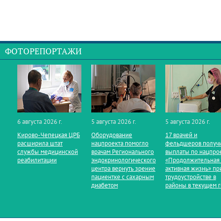
ФОТОРЕПОРТАЖИ
6 августа 2026 г.
5 августа 2026 г.
5 августа 2026 г.
Кирово‑Чепецкая ЦРБ
Оборудование
17 врачей и
расширила штат
нацпроекта помогло
фельдшеров получ
службы медицинской
врачам Регионального
выплаты по нацпро
реабилитации
эндокринологического
«Продолжительная
центра вернуть зрение
активная жизнь» пр
пациентке с сахарным
трудоустройстве в
диабетом
районы в текущем 