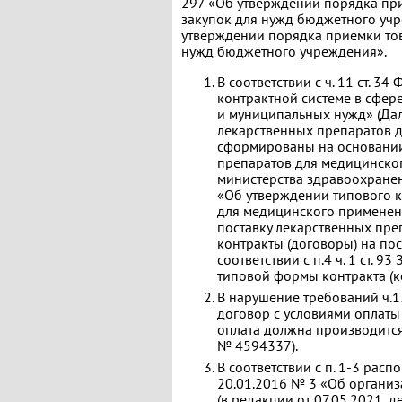
297 «Об утверждении порядка при
закупок для нужд бюджетного учр
утверждении порядка приемки тов
нужд бюджетного учреждения».
В соответствии с ч. 11 ст. 3
контрактной системе в сфере
и муниципальных нужд» (Дал
лекарственных препаратов 
сформированы на основании 
препаратов для медицинско
министерства здравоохране
«Об утверждении типового к
для медицинского применен
поставку лекарственных пре
контракты (договоры) на по
соответствии с п.4 ч. 1 ст.
типовой формы контракта (ко
В нарушение требований ч.1
договор с условиями оплаты
оплата должна производится 
№ 4594337).
В соответствии с п. 1-3 рас
20.01.2016 № 3 «Об организа
(в редакции от 07.05.2021, 