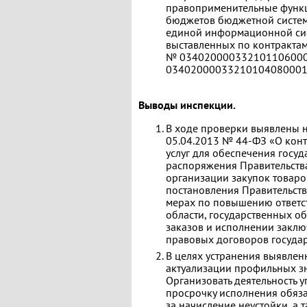
правоприменительные функц
бюджетов бюджетной систем
единой информационной сис
выставленных по контрактам
№ 03402000033210110600002
03402000033210104080001)
Выводы инспекции.
В ходе проверки выявлены 
05.04.2013 № 44-ФЗ «О контр
услуг для обеспечения госу
распоряжения Правительства
организации закупок товаров
постановления Правительств
мерах по повышению ответс
области, государственных 
заказов и исполнении заклю
правовых договоров госуда
В целях устранения выявлен
актуализации профильных з
Организовать деятельность 
просрочку исполнения обяза
за начисление неустойки, а