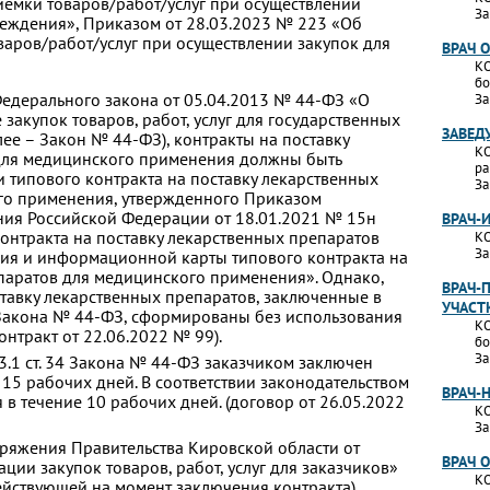
емки товаров/работ/услуг при осуществлении
За
еждения», Приказом от 28.03.2023 № 223 «Об
аров/работ/услуг при осуществлении закупок для
ВРАЧ 
КО
бо
4 Федерального закона от 05.04.2013 № 44-ФЗ «О
За
 закупок товаров, работ, услуг для государственных
ЗАВЕД
ее – Закон № 44-ФЗ), контракты на поставку
КО
для медицинского применения должны быть
ра
типового контракта на поставку лекарственных
За
го применения, утвержденного Приказом
ния Российской Федерации от 18.01.2021 № 15н
ВРАЧ-
онтракта на поставку лекарственных препаратов
КО
За
ия и информационной карты типового контракта на
паратов для медицинского применения». Однако,
ВРАЧ-
ставку лекарственных препаратов, заключенные в
УЧАСТ
 93 Закона № 44-ФЗ, сформированы без использования
КО
нтракт от 22.06.2022 № 99).
бо
За
3.1 ст. 34 Закона № 44-ФЗ заказчиком заключен
 15 рабочих дней. В соответствии законодательством
ВРАЧ-
в течение 10 рабочих дней. (договор от 26.05.2022
КО
За
поряжения Правительства Кировской области от
ВРАЧ 
ции закупок товаров, работ, услуг для заказчиков»
КО
действующей на момент заключения контракта),