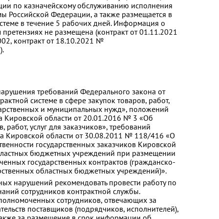
ии по казначейскому обслуживанию исполнения
ы Российской Федерации, а также размещается в
теме в течение 5 рабочих дней. Информация о
 претензиях не размещена (контракт от 01.11.2021
, контракт от 18.10.2021 №
.
нарушения требований Федерального закона от
актной системе в сфере закупок товаров, работ,
дарственных и муниципальных нужд», положений
 Кировской области от 20.01.2016 № 3 «Об
, работ, услуг для заказчиков», требований
а Кировской области от 30.08.2011 № 118/416 «О
твенности государственных заказчиков Кировской
областных бюджетных учреждений при размещении
ченных государственных контрактов (гражданско-
рственных областных бюджетных учреждений)».
ных нарушений рекомендовать провести работу по
наний сотрудников контрактной службы.
уполномоченных сотрудников, отвечающих за
тельств поставщиков (подрядчиков, исполнителей),
 также за размещение в срок информации об