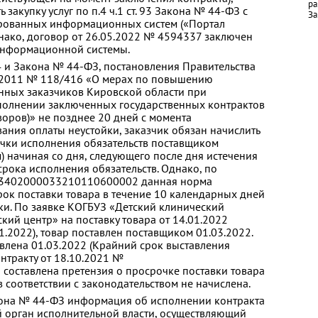
ра
 закупку услуг по п.4 ч.1 ст. 93 Закона № 44-ФЗ с
За
рованных информационных систем («Портал
днако, договор от 26.05.2022 № 4594337 заключен
информационной системы.
 34 и Закона № 44-ФЗ, постановления Правительства
8.2011 № 118/416 «О мерах по повышению
енных заказчиков Кировской области при
сполнении заключенных государственных контрактов
оров)» не позднее 20 дней с момента
ания оплаты неустойки, заказчик обязан начислить
чки исполнения обязательств поставщиком
) начиная со дня, следующего после дня истечения
срока исполнения обязательств. Однако, по
 03402000033210110600002 данная норма
рок поставки товара в течение 10 календарных дней
ки. По заявке КОГБУЗ «Детский клинический
кий центр» на поставку товара от 14.01.2022
1.2022), товар поставлен поставщиком 01.03.2022.
влена 01.03.2022 (Крайний срок выставления
онтракту от 18.10.2021 №
оставлена претензия о просрочке поставки товара
в соответствии с законодательством не начислена.
акона № 44-ФЗ информация об исполнении контракта
 орган исполнительной власти, осуществляющий