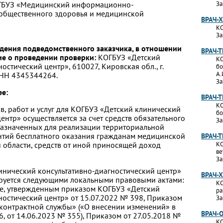
ОГБУЗ «Медицинский информационно-
За
 общественного здоровья и медицинской
ВРАЧ-
КО
За
дения подведомственного заказчика, в отношении
ВРАЧ-
ие о проведении проверки:
КОГБУЗ «Детский
КО
стический центр», 610027, Кировская обл., г.
бо
А.
 ИНН 4345344264.
За
е:
ВРАЧ-
КО
в, работ и услуг для КОГБУЗ «Детский клинический
бо
ентр» осуществляется за счет средств обязательного
За
назначенных для реализации территориальной
нтий бесплатного оказания гражданам медицинской
ВРАЧ-
области, средств от иной приносящей доход
КО
ве
За
инический консультативно-диагностический центр»
ВРАЧ-
ируется следующими локальными правовыми актами:
КО
е, утвержденным приказом КОГБУЗ «Детский
ра
ностический центр» от 15.07.2022 № 398, Приказом
За
 контрактной службы» («О внесении изменений» в
ВРАЧ-
, от 14.06.2023 № 355), Приказом от 27.05.2018 №
КО