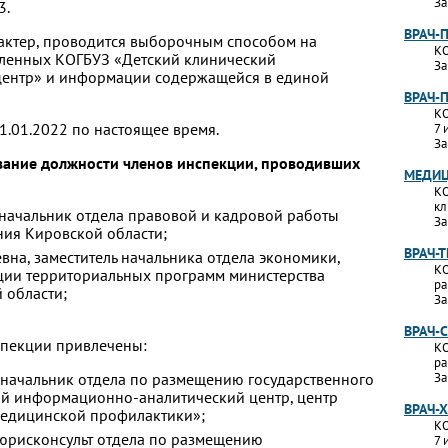
За
3.
ВРАЧ-
актер, проводится выборочным способом на
КО
вленных КОГБУЗ «Детский клинический
За
 центр» и информации содержащейся в единой
ВРАЧ-
КО
1.01.2022 по настоящее время.
7 
За
ование должности членов инспекции, проводивших
МЕДИЦ
КО
кл
начальник отдела правовой и кадровой работы
За
ния Кировской области;
ВРАЧ-
вна, заместитель начальника отдела экономики,
КО
ции территориальных программ министерства
ра
 области;
За
ВРАЧ-
нспекции привлечены:
КО
ра
 начальник отдела по размещению государственного
За
й информационно-аналитический центр, центр
ВРАЧ-
медицинской профилактики»;
КО
 юрисконсульт отдела по размещению
7 