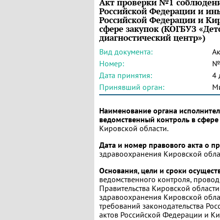
Акт проверки №1 соблюдени
Российской Федерации и ин
Российской Федерации и Кир
сфере закупок (КОГБУЗ «Дет
диагностический центр»)
Вид документа:
Ак
Номер:
№
Дата принятия:
4 
Принявший орган:
М
Наименование органа исполнител
ведомственный контроль в сфере
Кировской области.
Дата и номер правового акта о п
здравоохранения Кировской облас
Основания, цели и сроки осущест
ведомственного контроля, проводи
Правительства Кировской области
здравоохранения Кировской облас
требований законодательства Ро
актов Российской Федерации и Ки