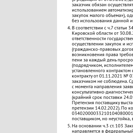
заказчик обязан осуществлять
использованием автоматизи
закупок малого объема»), о
без использования данной 
В соответствии с ч.7 статьи
Кировской области от 30.0
ответственности государств
осуществлении закупок и и
(гражданско-правовых догов
возникновения права требов
пени за каждый день просро
(подрядчиком, исполнителем
установленного контрактом 
контракту от 01.11.2021 №
заказчиком не соблюдена. С
с момента направления заяв
консультативно-диагностичес
(крайний срок поставки 24.0
Претензия поставщику выста
претензии 14.02.2022). По к
03402000033210104080001 с
поставщиком, но неустойка, 
На основании ч.3 ст. 103 З
направляется в федеральный