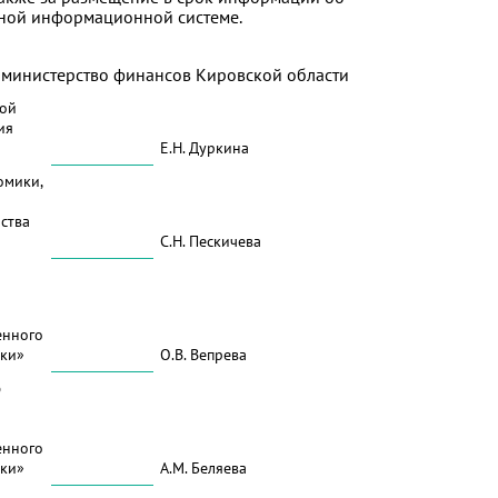
иной информационной системе.
 министерство финансов Кировской области
вой
ия
Е.Н. Дуркина
омики,
ства
С.Н. Пескичева
енного
ики»
О.В. Вепрева
ю
енного
ики»
А.М. Беляева