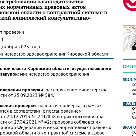
я требований законодательства
ых нормативных правовых актов
овской области о контрактной системе в
ский клинический консультативно-
т проверки
 1
декабря 2023 года
инистерство здравоохранения Кировской области
СРО
ьной власти Кировской области, осуществляющего
 закупок
: министерство здравоохранения
ВРАЧ-
КО
роведении проверки
: распоряжение министерства
ра
За
ти от 25.09.2023 № 584.
ВРАЧ 
вления проверки:
плановая проверка, в рамках
КО
тся в соответствии с постановлением
кл
 от 24.12.2013 № 241/858 и приказом министра
За
ти от 27.04.2021 № 42; проверка соблюдения
ссийской Федерации и иных нормативных правовых
ВРАЧ 
ровской области о контрактной системе в сфере
КО