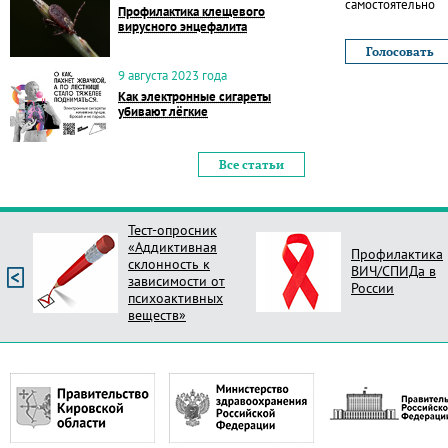
самостоятельно
Профилактика клещевого
вирусного энцефалита
9 августа 2023 года
Как электронные сигареты
убивают лёгкие
Все статьи
Тест-опросник
«Аддиктивная
Профилактика
склонность к
ВИЧ/СПИДа в
зависимости от
России
психоактивных
веществ»