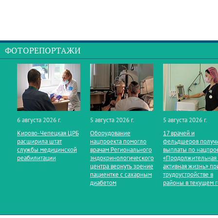
ФОТОРЕПОРТАЖИ
6 августа 2026 г.
5 августа 2026 г.
5 августа 2026 г.
Кирово‑Чепецкая ЦРБ
Оборудование
17 врачей и
расширила штат
нацпроекта помогло
фельдшеров получ
службы медицинской
врачам Регионального
выплаты по нацпро
реабилитации
эндокринологического
«Продолжительная
центра вернуть зрение
активная жизнь» пр
пациентке с сахарным
трудоустройстве в
диабетом
районы в текущем 