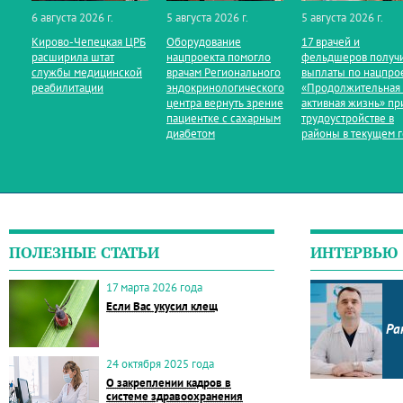
6 августа 2026 г.
5 августа 2026 г.
5 августа 2026 г.
Кирово‑Чепецкая ЦРБ
Оборудование
17 врачей и
расширила штат
нацпроекта помогло
фельдшеров получ
службы медицинской
врачам Регионального
выплаты по нацпро
реабилитации
эндокринологического
«Продолжительная
центра вернуть зрение
активная жизнь» пр
пациентке с сахарным
трудоустройстве в
диабетом
районы в текущем 
ПОЛЕЗНЫЕ СТАТЬИ
ИНТЕРВЬЮ
17 марта 2026 года
Если Вас укусил клещ
Ра
24 октября 2025 года
О закреплении кадров в
системе здравоохранения