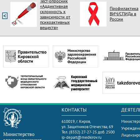
Тест-опросник
«Аддиктивная
Профилактика
склонность к
ВИЧ/СПИДа в
зависимости от
России
психоактивных
веществ»
КОНТАКТЫ
ДЕЯТЕЛ
610019, г. Киров,
Министерс
ул. Защитников Отечества, 69
Учрежден
Тел. (8332) 27-27-25 доб. 2500
Министерство
Лицензир
ip-depart@medkirov.ru