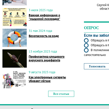
Сергей 
област
3 июля 2025 года
Важная информация о
"мышиной лихорадке"
ОПРОС
31 мая 2024 года
Если вы забо
Безопасность на воде
Обращусь в п
Обращусь в п
В поликлиник
13 ноября 2023 года
самостоятельно
Профилактика клещевого
вирусного энцефалита
9 августа 2023 года
Как электронные сигареты
убивают лёгкие
Все статьи