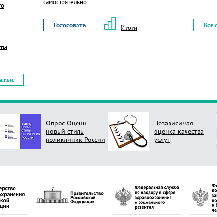
самостоятельно
го
Все 
Итоги
еты
татьи
Опрос Оцени
Независимая
новый стиль
оценка качества
поликлиник России
услуг