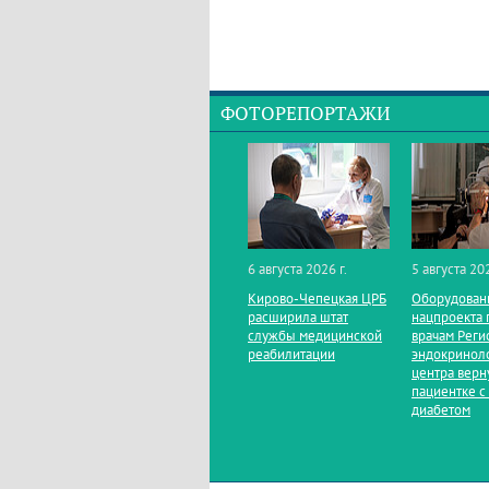
ФОТОРЕПОРТАЖИ
6 августа 2026 г.
5 августа 202
Кирово‑Чепецкая ЦРБ
Оборудован
расширила штат
нацпроекта 
службы медицинской
врачам Реги
реабилитации
эндокринол
центра верн
пациентке с
диабетом