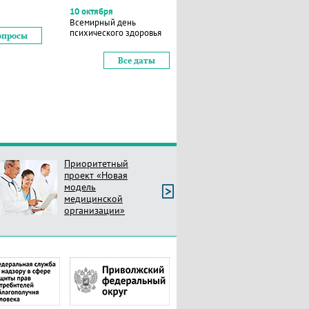
10 октября
Всемирный день
психического здоровья
опросы
Все даты
Приоритетный
проект «Новая
модель
медицинской
организации»