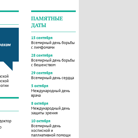
ПАМЯТНЫЕ
ДАТЫ
15 сентября
Всемирный день борьбы
раком
с лимфомами
28 сентября
Всемирный день борьбы
с бешенством
29 сентября
вской
Всемирный день сердца
нской
логии
5 октября
Международный день
врача
8 октября
Международный день
защиты зрения
 доктор
10 октября
Всемирный день
о
хосписной и
паллиативной помощи