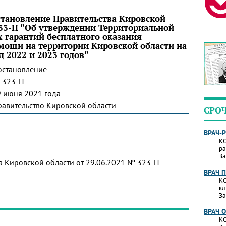
становление Правительства Кировской
 733-П "Об утверждении Территориальной
 гарантий бесплатного оказания
ощи на территории Кировской области на
д 2022 и 2023 годов"
остановление
 323-П
 июня 2021 года
авительство Кировской области
СРО
ВРАЧ-
КО
ра
За
а Кировской области от 29.06.2021 № 323-П
ВРАЧ 
КО
кл
За
ВРАЧ 
КО