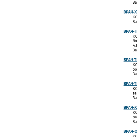
За
ВРАЧ-
КО
За
ВРАЧ-
КО
бо
А.
За
ВРАЧ-
КО
бо
За
ВРАЧ-
КО
ве
За
ВРАЧ-
КО
ра
За
ВРАЧ-
КО