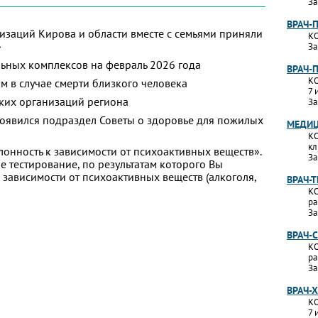
За
ВРАЧ-
изаций Кирова и области вместе с семьями приняли
КО
»
За
ьных комплексов на февраль 2026 года
ВРАЧ-
КО
м в случае смерти близкого человека
7 
ких организаций региона
За
появился подраздел Советы о здоровье для пожилых
МЕДИЦ
КО
кл
лонность к зависимости от психоактивных веществ».
За
 тестирование, по результатам которого Вы
 к зависимости от психоактивных веществ (алкоголя,
ВРАЧ-
КО
ра
За
ВРАЧ-
КО
ра
За
ВРАЧ-
КО
7 