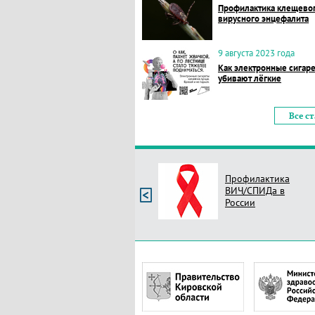
Профилактика клещево
вирусного энцефалита
9 августа 2023 года
Как электронные сигар
убивают лёгкие
Все с
Профилактика
ВИЧ/СПИДа в
России