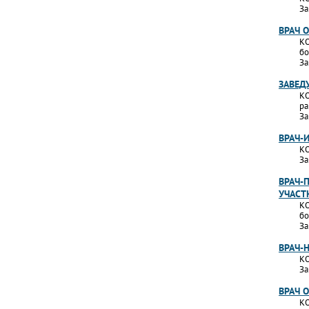
За
ВРАЧ 
КО
бо
За
ЗАВЕД
КО
ра
За
ВРАЧ-
КО
За
ВРАЧ-
УЧАСТ
КО
бо
За
ВРАЧ-
КО
За
ВРАЧ 
КО