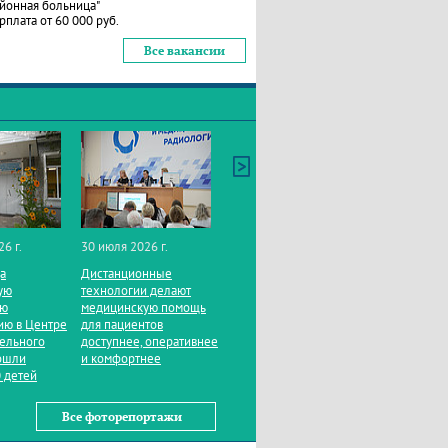
йонная больница"
рплата от 60 000 руб.
Все вакансии
26 г.
30 июля 2026 г.
да
Дистанционные
ую
технологии делают
ую
медицинскую помощь
ию в Центре
для пациентов
тельного
доступнее, оперативнее
ошли
и комфортнее
 детей
Все фоторепортажи