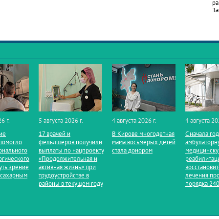
ра
За
6 г.
5 августа 2026 г.
4 августа 2026 г.
4 августа 20
ие
17 врачей и
В Кирове многодетная
С начала го
помогло
фельдшеров получили
мама восьмерых детей
амбулаторн
онального
выплаты по нацпроекту
стала донором
медицинск
огического
«Продолжительная и
реабилитац
уть зрение
активная жизнь» при
восстанови
 сахарным
трудоустройстве в
лечения пр
районы в текущем году
порядка 240