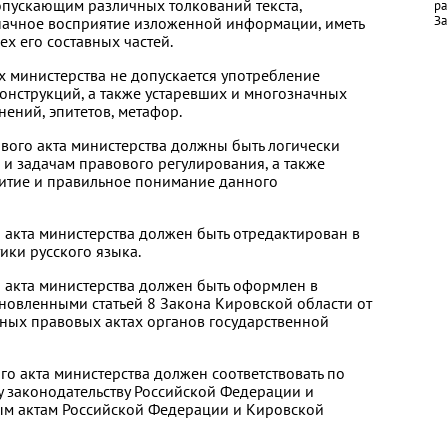
опускающим различных толкований текста,
ра
За
ачное восприятие изложенной информации, иметь
ех его составных частей.
х министерства не допускается употребление
онструкций, а также устаревших и многозначных
ений, эпитетов, метафор.
ового акта министерства должны быть логически
и задачам правового регулирования, а также
итие и правильное понимание данного
о акта министерства должен быть отредактирован в
ики русского языка.
о акта министерства должен быть оформлен в
ановленными статьей 8 Закона Кировской области от
ных правовых актах органов государственной
го акта министерства должен соответствовать по
 законодательству Российской Федерации и
ым актам Российской Федерации и Кировской