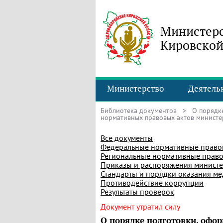
Министерс
Кировской
Министерство
Деятель
Библиотека документов
> О порядке
нормативных правовых актов министе
Все документы
Федеральные нормативные право
Региональные нормативные право
Приказы и распоряжения министе
Стандарты и порядки оказания м
Противодействие коррупции
Результаты проверок
Документ утратил силу
О порядке подготовки, офор