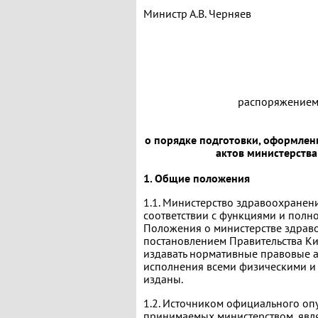
Министр А.В. Черняев
распоряжением
о порядке подготовки, оформлен
актов министерства
1. Общие положения
1.1. Министерство здравоохранени
соответствии с функциями и полн
Положения о министерстве здрав
постановлением Правительства Ки
издавать нормативные правовые а
исполнения всеми физическими и
изданы.
1.2. Источником официального оп
принимаемых министерством, явл