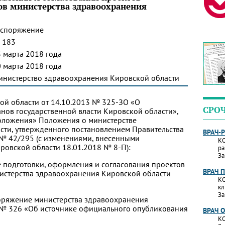
в министерства здравоохранения
аспоряжение
 183
 марта 2018 года
 марта 2018 года
инистерство здравоохранения Кировской области
кой области от 14.10.2013 № 325-ЗО «О
СРО
нов государственной власти Кировской области»,
положения» Положения о министерстве
сти, утвержденного постановлением Правительства
ВРАЧ-
 № 42/295 (с изменениями, внесенными
КО
ровской области 18.01.2018 № 8-П):
ра
За
е подготовки, оформления и согласования проектов
ВРАЧ 
истерства здравоохранения Кировской области
КО
кл
За
поряжение министерства здравоохранения
6 № 326 «Об источнике официального опубликования
ВРАЧ 
КО