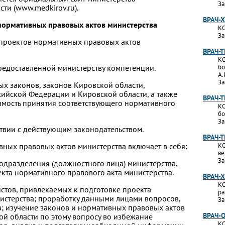
За
ти (www.medkirov.ru).
ВРАЧ-
 нормативных правовых актов министерства
КО
За
 проектов нормативных правовых актов
ВРАЧ-
КО
предоставленной министерству компетенции.
бо
А.
За
ых законов, законов Кировской области,
ийской Федерации и Кировской области, а также
ВРАЧ-
мость принятия соответствующего нормативного
КО
бо
За
тствии с действующим законодательством.
ВРАЧ-
вных правовых актов министерства включает в себя:
КО
ве
За
подразделения (должностного лица) министерства,
екта нормативного правового акта министерства.
ВРАЧ-
КО
истов, привлекаемых к подготовке проекта
ра
истерства; проработку данными лицами вопросов,
За
а; изучение законов и нормативных правовых актов
ВРАЧ-
й области по этому вопросу во избежание
КО