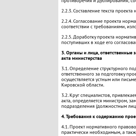
противоречия и дублирования; сб
2.2.3. Составление текста проекта
2.2.4. Согласование проекта норм
соответствии с требованиями, из
2.2.5. Доработку проекта нормати
поступивших в ходе его согласов
3. Органы и лица, ответственные
акта министерства
3.1. Определение структурного по
ответственного за подготовку про
осуществляется устным или пись
Кировской области.
3.2. Круг специалистов, привлека
акта, определяется министром, за
подразделения (должностным лицом
4. Требования к содержанию про
4.1. Проект нормативного правов
практически необходимым, а такж