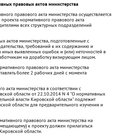
ивных правовых актов министерства
ивного правового акта министерства осуществляется
 проекта нормативного правового акта
дителями всех структурных подразделений
ых актов министерства, подготовленные с
ательства, требований к их содержанию и
 иных выявленных ошибок и (или) неточностей в
аботчикам на доработку визирующим лицом.
ормативного правового акта министерства
авлять более 2 рабочих дней с момента
го акта министерства в соответствии с
ской области от 22.10.2014 N 4 "О нормативных
ельной власти Кировской области" подлежит
ской области для предварительного изучения и
рмативного правового акта министерства на
амещающему) к проекту должен прилагаться
Кировской области.