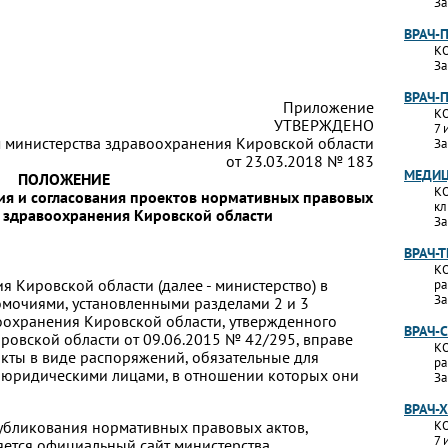
За
ВРАЧ-
КО
За
ВРАЧ-
Приложение
КО
УТВЕРЖДЕНО
7 
 министерства здравоохранения Кировской области
За
от 23.03.2018 № 183
МЕДИЦ
ПОЛОЖЕНИЕ
КО
ия и согласования проектов нормативных правовых
кл
 здравоохранения Кировской области
За
ВРАЧ-
КО
я Кировской области (далее - министерство) в
ра
За
омочиями, установленными разделами 2 и 3
оохранения Кировской области, утвержденного
ВРАЧ-
ровской области от 09.06.2015 № 42/295, вправе
КО
кты в виде распоряжений, обязательные для
ра
 юридическими лицами, в отношении которых они
За
ВРАЧ-
убликования нормативных правовых актов,
КО
7 
яется официальный сайт министерства