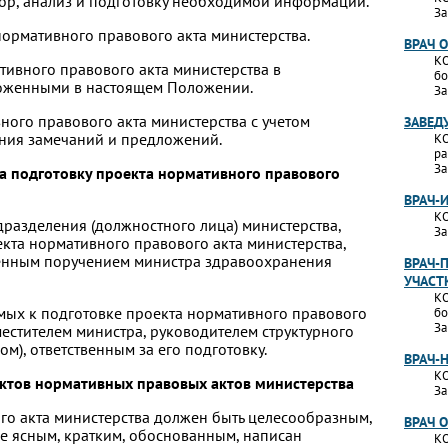
ор, анализ и подготовку необходимой информации.
За
 нормативного правового акта министерства.
ВРАЧ 
КО
ативного правового акта министерства в
бо
ложенными в настоящем Положении.
За
вного правового акта министерства с учетом
ЗАВЕД
ания замечаний и предложений.
КО
ра
За
 за подготовку проекта нормативного правового
ВРАЧ-
КО
дразделения (должностного лица) министерства,
За
екта нормативного правового акта министерства,
менным поручением министра здравоохранения
ВРАЧ-
УЧАСТ
КО
емых к подготовке проекта нормативного правового
бо
За
местителем министра, руководителем структурного
), ответственным за его подготовку.
ВРАЧ-
КО
ектов нормативных правовых актов министерства
За
ого акта министерства должен быть целесообразным,
ВРАЧ 
е ясным, кратким, обоснованным, написан
КО