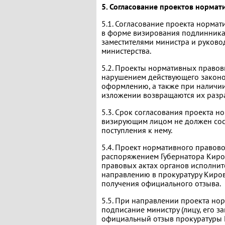
5. Согласование проектов нормат
5.1. Согласование проекта нормат
в форме визирования подлинника
заместителями министра и руково
министерства.
5.2. Проекты нормативных правов
нарушением действующего законод
оформлению, а также при наличии
изложении возвращаются их разр
5.3. Срок согласования проекта н
визирующим лицом не должен сост
поступления к нему.
5.4. Проект нормативного правово
распоряжением Губернатора Киров
правовых актах органов исполнит
направлению в прокуратуру Киров
получения официального отзыва.
5.5. При направлении проекта но
подписание министру (лицу, его з
официальный отзыв прокуратуры 