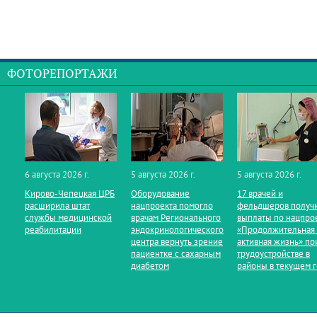
ФОТОРЕПОРТАЖИ
6 августа 2026 г.
5 августа 2026 г.
5 августа 2026 г.
Кирово‑Чепецкая ЦРБ
Оборудование
17 врачей и
расширила штат
нацпроекта помогло
фельдшеров получ
службы медицинской
врачам Регионального
выплаты по нацпро
реабилитации
эндокринологического
«Продолжительная
центра вернуть зрение
активная жизнь» пр
пациентке с сахарным
трудоустройстве в
диабетом
районы в текущем 