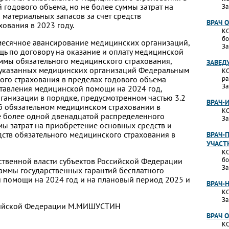
 годового объема, но не более суммы затрат на
За
материальных запасов за счет средств
ВРАЧ 
ования в 2023 году.
КО
бо
жемесячное авансирование медицинских организаций,
За
 по договору на оказание и оплату медицинской
ммы обязательного медицинского страхования,
ЗАВЕД
м указанных медицинских организаций Федеральным
КО
го страхования в пределах годового объема
ра
За
тавления медицинской помощи на 2024 год,
анизации в порядке, предусмотренном частью 3.2
ВРАЧ-
Об обязательном медицинском страховании в
КО
е более одной двенадцатой распределенного
За
мы затрат на приобретение основных средств и
дств обязательного медицинского страхования в
ВРАЧ-
УЧАСТ
КО
бо
рственной власти субъектов Российской Федерации
За
аммы государственных гарантий бесплатного
 помощи на 2024 год и на плановый период 2025 и
ВРАЧ-
КО
За
ссийской Федерации М.МИШУСТИН
ВРАЧ 
КО