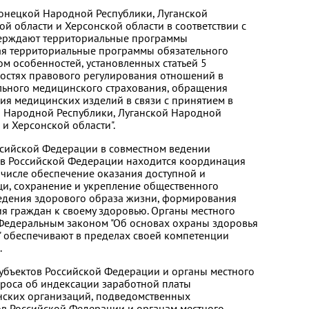
онецкой Народной Республики, Луганской
й области и Херсонской области в соответствии с
верждают территориальные программы
ая территориальные программы обязательного
ом особенностей, установленных статьей 5
остях правового регулирования отношений в
льного медицинского страхования, обращения
ия медицинских изделий в связи с принятием в
 Народной Республики, Луганской Народной
и Херсонской области".
оссийской Федерации в совместном ведении
ов Российской Федерации находится координация
 числе обеспечение оказания доступной и
и, сохранение и укрепление общественного
ведения здорового образа жизни, формирования
ия граждан к своему здоровью. Органы местного
 Федеральным законом "Об основах охраны здоровья
 обеспечивают в пределах своей компетенции
.
убъектов Российской Федерации и органы местного
роса об индексации заработной платы
ских организаций, подведомственных
в Российской Федерации и органам местного