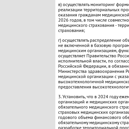
в) осуществлять мониторинг форм
реализации территориальных про
оказания гражданам медицинской
2026 годов, в том числе совмест
медицинского страхования - тер
страхования;
г) осуществлять распределение 
не включенной в базовую програм
медицинским организациям, функ
осуществляет Правительство Рос
исполнительной власти, по согла
Российской Федерации, в обязанн
Министерства здравоохранения Р
медицинской организации с указ
высокотехнологичной медицинско
предоставления высокотехнолог
3. Установить, что в 2024 году е
организаций и медицинских орган
обязательного медицинского стра
страховых медицинских организа
годового объема финансового об
обязательному медицинскому стр
разработке территориальной про