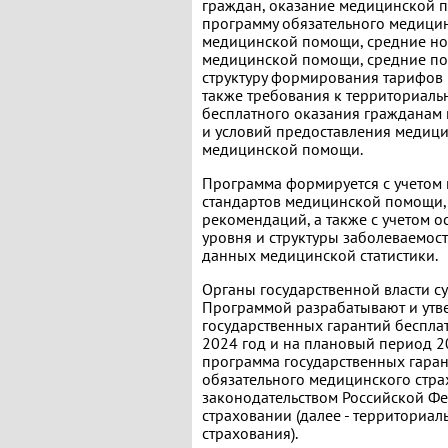
граждан, оказание медицинской п
программу обязательного медицин
медицинской помощи, средние но
медицинской помощи, средние п
структуру формирования тарифов 
также требования к территориал
бесплатного оказания гражданам
и условий предоставления медици
медицинской помощи.
Программа формируется с учетом
стандартов медицинской помощи, 
рекомендаций, а также с учетом о
уровня и структуры заболеваемос
данных медицинской статистики.
Органы государственной власти с
Программой разрабатывают и ут
государственных гарантий беспл
2024 год и на плановый период 20
программа государственных гара
обязательного медицинского страх
законодательством Российской Ф
страховании (далее - территориа
страхования).