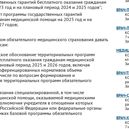
За
твенных гарантий бесплатного оказания гражданам
 год и на плановый период 2024 и 2025 годов";
ВРАЧ-
ект программы государственных гарантий
КО
данам медицинской помощи на 2025 год и на
За
7 годов;
ВРАЧ-
КО
7 
ом обязательного медицинского страхования давать
За
сам:
МЕДИЦ
кое обоснование территориальных программ
КО
бесплатного оказания гражданам медицинской
кл
За
ановый период 2025 и 2026 годов, включая
фференцированных нормативов объема
ВРАЧ-
 числе по вопросам формирования и
КО
я территориальных программ обязательного
ра
За
зания специализированной, в том числе
ВРАЧ-
ицинской помощи, оказываемой медицинскими
КО
полномочия учредителя в отношении которых
ра
о Российской Федерации или федеральные органы
За
амках базовой программы обязательного
ВРАЧ-
КО
7 