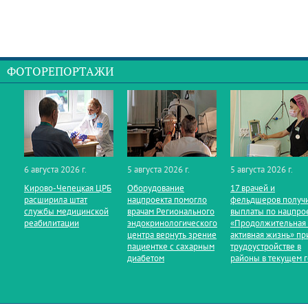
ФОТОРЕПОРТАЖИ
6 августа 2026 г.
5 августа 2026 г.
5 августа 2026 г.
Кирово‑Чепецкая ЦРБ
Оборудование
17 врачей и
расширила штат
нацпроекта помогло
фельдшеров получ
службы медицинской
врачам Регионального
выплаты по нацпро
реабилитации
эндокринологического
«Продолжительная
центра вернуть зрение
активная жизнь» пр
пациентке с сахарным
трудоустройстве в
диабетом
районы в текущем 