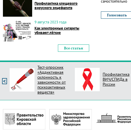
самостоятельно
Профилактика клещевого
вирусного энцефалита
9 августа 2023 года
Как электронные сигареты
убивают лёгкие
Все статьи
Тест-опросник
«Аддиктивная
Профилактика
склонность к
ВИЧ/СПИДа в
зависимости от
России
психоактивных
веществ»