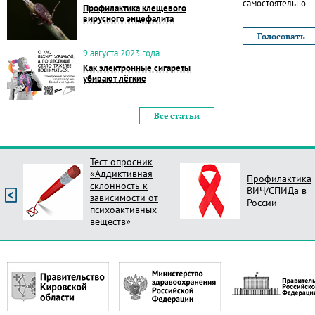
самостоятельно
Профилактика клещевого
вирусного энцефалита
9 августа 2023 года
Как электронные сигареты
убивают лёгкие
Все статьи
Тест-опросник
«Аддиктивная
Профилактика
склонность к
ВИЧ/СПИДа в
зависимости от
России
психоактивных
веществ»