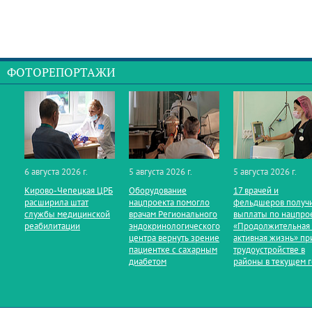
ФОТОРЕПОРТАЖИ
6 августа 2026 г.
5 августа 2026 г.
5 августа 2026 г.
Кирово‑Чепецкая ЦРБ
Оборудование
17 врачей и
расширила штат
нацпроекта помогло
фельдшеров получ
службы медицинской
врачам Регионального
выплаты по нацпро
реабилитации
эндокринологического
«Продолжительная
центра вернуть зрение
активная жизнь» пр
пациентке с сахарным
трудоустройстве в
диабетом
районы в текущем 