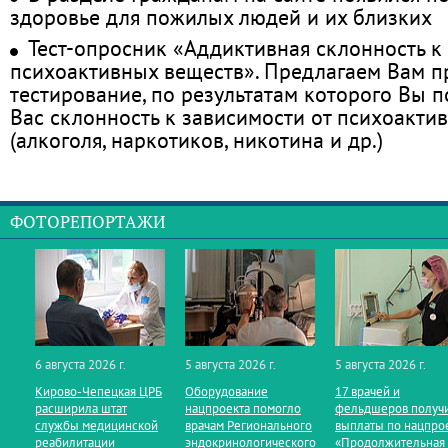
здоровье для пожилых людей и их близких
Тест-опросник «Аддиктивная склонность к
психоактивных веществ». Предлагаем Вам 
тестирование, по результатам которого Вы по
Вас склонность к зависимости от психоакти
(алкоголя, наркотиков, никотина и др.)
ФОТОРЕПОРТАЖИ
6 августа 2026 г.
5 августа 2026 г.
5 августа 2026 г.
Кирово‑Чепецкая ЦРБ
Оборудование
17 врачей и
расширила штат
нацпроекта помогло
фельдшеров получ
службы медицинской
врачам Регионального
выплаты по нацпро
реабилитации
эндокринологического
«Продолжительная