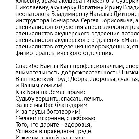
Юльевну, врача акушера-гинеколога Суворки
Николаевну, акушерку Лопатину Ирину Влади
неонатолога Владимирову Наталью Дмитриев
инструктора Гончарова Сергея Борисовича, а
специалистов отделения анестезиологии-ре
специалистов акушерского отделения патол
специалистов акушерского отделения «Мать 
специалистов отделения новорожденных, сп
физиотерапевтического отделения.
Спасибо Вам за Ваш профессионализм, опер
внимательность, доброжелательность! Низки
Ваш нелегкий труд! Добра, здоровья, счастья
и Вашим семьям!
Как Боги на Земле врачи:
Судьбу вершить, спасать, лечить.
За все мы Вас благодарим
И за труды боготворим!
Желаем искренне, с любовью,
Того, что дарите – здоровья,
Успехов в праведном труде
И жизни долгой на земле: