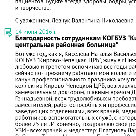
пациентов. Будьте всегда здоровы, бодры, у
и творчестве.
С уважением, Левчук Валентина Николаевна
14 июня 2016 г.
Благодарность сотрудникам КОГБУЗ "
центральная районная больница"
Вот уже год, как я, Киселева Наталья Василье
КОГБУЗ "Кирово-Чепецкая ЦРБ", живу в г.Ниж
любовью и трепетом вспоминаю все годы раб
сейчас по- прежнему работают мои коллеги и
канун профессионального праздника хочу по
коллектив Кирово-Чепецкой ЦРБ, возглавля
замечательным доктором, главным врачом Д
Геннадьевной, всех трудолюбивых и требова
заместителей, работоспособных и професси
заведующих отделениями, всех врачей, меди
работников вспомогательных служб, с котор
более 25 лет. И конечно, поздравляю свое р
УЗИ - всех врачей и медсестер: Платунову Ла