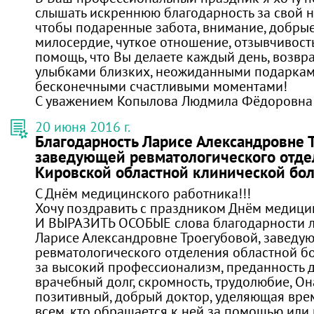
слышать искреннюю благодарность за свой не
чтобы подаренные забота, внимание, добрые 
милосердие, чуткое отношение, отзывчивост
помощь, что Вы делаете каждый день, возвр
улыбками близких, неожиданными подаркам
бесконечными счастливыми моментами!
С уважением Копылова Людмила Фёдоровна
20 июня 2016 г.
Благодарность Ларисе Александровне 
заведующей ревматологического отде
Кировской областной клинической бо
С Днём медицинского работника!!!
Хочу поздравить с праздником Днём медици
И ВЫРАЗИТЬ ОСОБЫЕ слова благодарности л
Ларисе Александровне Троегубовой, заведу
ревматологического отделения областной бо
за высокий профессионализм, преданность д
врачебный долг, скромность, трудолюбие, Он
позитивный, добрый доктор, уделяющая вре
всем, кто обращается к ней за помощью или 