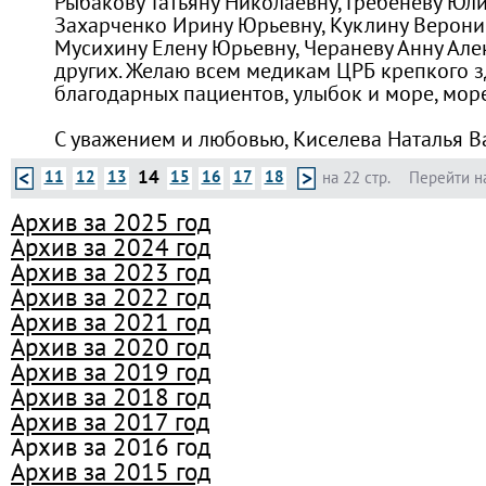
Рыбакову Татьяну Николаевну, Гребеневу Юли
Захарченко Ирину Юрьевну, Куклину Верони
Мусихину Елену Юрьевну, Чераневу Анну Але
других. Желаю всем медикам ЦРБ крепкого з
благодарных пациентов, улыбок и море, мор
С уважением и любовью, Киселева Наталья В
14
11
12
13
15
16
17
18
на 22 стр.
Перейти н
Архив за 2025 год
Архив за 2024 год
Архив за 2023 год
Архив за 2022 год
Архив за 2021 год
Архив за 2020 год
Архив за 2019 год
Архив за 2018 год
Архив за 2017 год
Архив за 2016 год
Архив за 2015 год