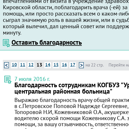
впечатлениями от визита в учреждение здравоо
Кировской области, поблагодарить врача (-ей) з
помощь, или просто рассказать всем о каком-либ
сыграл значимую роль в вашей жизни, или в судь
который вылечил, дал ценный совет или поддерж
минуту.
Оставить благодарность
13
10
11
12
14
15
16
17
на 22 стр.
Перейти н
7 июля 2016 г.
Благодарность сотрудникам КОГБУЗ "
центральная районная больница"
Выражаю благодарность врачу общей практ
в с.Петровское Поповой Надежде Сергеевне,
Топоровой Н.И, Кожевниковой О.А, акушерке
водителю скорой помощи Кожевникову С.А. 
помощи, за вашу отзывчивость, ответственнос