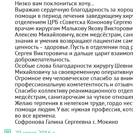
Низко вам поклониться хочу...
Выражаю сердечную благодарность за хоро
помощи в период лечения заведующему хир
отделением ЦРБ г.Советска Кононову Сергею
врачам-хирургам Малькову Якову Викторович
Алексею Михайловичу, всем медсёстрам, сани
знания и умения возвращают пациентам са
ценность – здоровье. Пусть в отделении под
Сергея Викторовича и дальше царит взаимо
доброжелательность.
Особые слова благодарности хирургу Шевни
Михайловичу за своевременную оперативну
Огромное ему человеческое спасибо за вним
профессиональную компетентность и отзывч
Спасибо коллективу реанимационного отделе
медсёстрам, санитарочкам за чуткое отноше
Желаю терпения в нелегком труде, гордо не
помощи людям. У вас нужная профессия, кот
во все времена.
Софронова Галина Сергеевна с. Мокино
20 июня 2016 г.