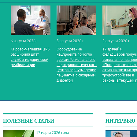
6 августа 2026 г.
5 августа 2026 г.
5 августа 2026 г.
Кирово‑Чепецкая ЦРБ
Оборудование
17 врачей и
расширила штат
нацпроекта помогло
фельдшеров получ
службы медицинской
врачам Регионального
выплаты по нацпро
реабилитации
эндокринологического
«Продолжительная
центра вернуть зрение
активная жизнь» пр
пациентке с сахарным
трудоустройстве в
диабетом
районы в текущем 
ПОЛЕЗНЫЕ СТАТЬИ
ИНТЕРВЬЮ
17 марта 2026 года