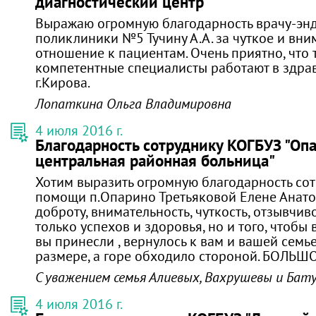
диагностический центр"
Выражаю огромную благодарность врачу-эн
поликлиники №5 Тучину А.А. за чуткое и вни
отношение к пациентам. Очень приятно, что 
компетентные специалисты работают в здр
г.Кирова.
Лопаткина Ольга Владимировна
4 июля 2016 г.
Благодарность сотруднику КОГБУЗ "Оп
центральная районная больница"
Хотим выразить огромную благодарность со
помощи п.Опарино Третьяковой Елене Анато
доброту, внимательность, чуткость, отзывчив
только успехов и здоровья, но и того, чтобы 
вы принесли , вернулось к вам и вашей семь
размере, а горе обходило стороной. БОЛЬШ
С уважением семья Алиевых, Вахрушевы и Бат
4 июля 2016 г.