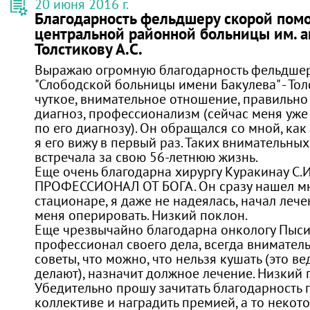
20 июня 2016 г.
Благодарность фельдшеру скорой пом
центральной районной больницы им. а
Толстикову А.С.
Выражаю огромную благодарность фельдше
"Слободской больницы имени Бакулева" - Толс
чуткое, внимательное отношение, правильн
диагноз, профессионализм (сейчас меня уже
по его диагнозу). Он обращался со мной, как 
я его вижу в первый раз. Таких внимательных
встречала за свою 56-летнюю жизнь.
Еще очень благодарна хирургу Куракинау С.И
ПРОФЕССИОНАЛ ОТ БОГА. Он сразу нашел мн
стационаре, я даже не надеялась, начал лече
меня оперировать. Низкий поклон.
Еще чрезвычайно благодарна онкологу Пысин
профессионал своего дела, всегда вниматель
советы, что можно, что нельзя кушать (это ве
делают), назначит должное лечение. Низкий 
Убедительно прошу зачитать благодарность 
коллективе и наградить премией, а то некот