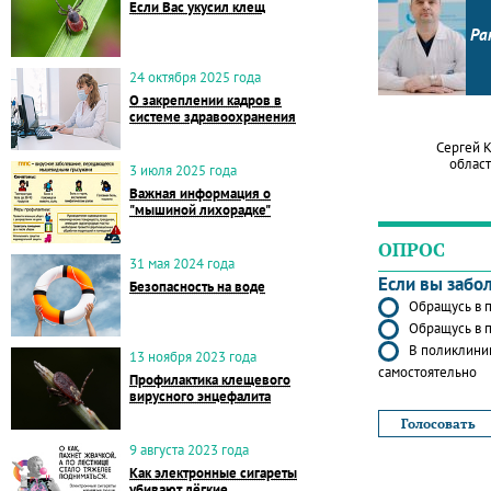
Если Вас укусил клещ
Ра
24 октября 2025 года
О закреплении кадров в
системе здравоохранения
Сергей 
област
3 июля 2025 года
Важная информация о
"мышиной лихорадке"
ОПРОС
31 мая 2024 года
Если вы забо
Безопасность на воде
Обращусь в п
Обращусь в п
В поликлиник
13 ноября 2023 года
самостоятельно
Профилактика клещевого
вирусного энцефалита
9 августа 2023 года
Как электронные сигареты
убивают лёгкие