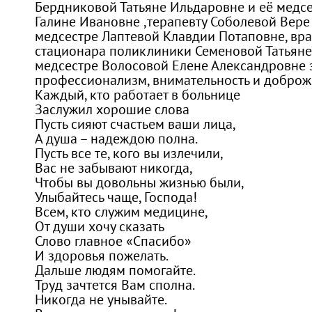
Бердниковой Татьяне Ильдаровне и её медс
Галине Ивановне ,терапевту Соболевой Вер
медсестре Лаптевой Клавдии Потаповне, вра
стационара поликлиники Семеновой Татьяне
медсестре Волосовой Елене Александровне 
профессионализм, внимательность и доброже
Каждый, кто работает в больнице
Заслужил хорошие слова
Пусть сияют счастьем ваши лица,
А душа – надеждою полна.
Пусть все те, кого вы излечили,
Вас не забывают никогда,
Чтобы вы довольны жизнью были,
Улыбайтесь чаще, Господа!
Всем, кто служим медицине,
От души хочу сказать
Слово главное «Спасибо»
И здоровья пожелать.
Дальше людям помогайте.
Труд зачтется Вам сполна.
Никогда не унывайте.