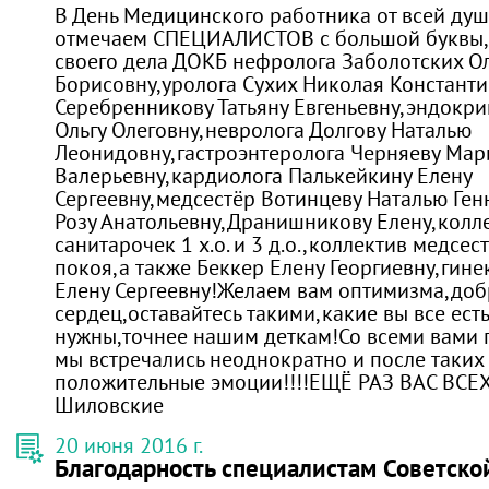
В День Медицинского работника от всей ду
отмечаем СПЕЦИАЛИСТОВ с большой буквы
своего дела ДОКБ нефролога Заболотских Ол
Борисовну,уролога Сухих Николая Константи
Серебренникову Татьяну Евгеньевну,эндокр
Ольгу Олеговну,невролога Долгову Наталью
Леонидовну,гастроэнтеролога Черняеву Мар
Валерьевну,кардиолога Палькейкину Елену
Сергеевну,медсестёр Вотинцеву Наталью Ген
Розу Анатольевну,Дранишникову Елену,колл
санитарочек 1 х.о. и 3 д.о.,коллектив медсе
покоя,а также Беккер Елену Георгиевну,гине
Елену Сергеевну!Желаем вам оптимизма,до
сердец,оставайтесь такими,какие вы все ест
нужны,точнее нашим деткам!Со всеми вами
мы встречались неоднократно и после таких 
положительные эмоции!!!!ЕЩЁ РАЗ ВАС ВСЕ
Шиловские
20 июня 2016 г.
Благодарность специалистам Советско