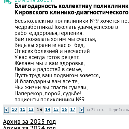
Благодарность коллективу поликлини
Кировского клинико-диагностического
Весь коллектив поликлиники №9 хочется по
медработника.Пожелать удачи,успехов в
работе,здоровья,терпения.
Вам пожелать хотим мы счастья,
Ведь вы храните нас от бед,
От всех болезней и несчастий
У вас всегда готов рецепт.
Желаем мы и вам здоровья,
Любви и радостей в семье,
Пусть труд ваш подвигом зовется,
И благодарны вам все те,
Чьи жизни вы спасти сумели,
Наперекор, порой, судьбе!
пациенты поликлиники №9
13
10
11
12
14
15
16
17
на 22 стр.
Перейти н
Архив за 2025 год
Архив за 2024 год