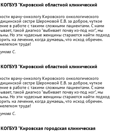
 КОГБУЗ "Кировский областной клинический
ности врачу-онкологу Кировского онкологического
едицинской сестре Шеромовой Е.В. за доброе, чуткое
ение в работе с такими сложными пациентами. С нами
вает, такой диагноз "выбивает почву из-под ног", мы
ьны. Но эти чудесные женщины стараются найти подход
орить на лечение, когда думаешь, что исход обречен.
нелегком труде!
умова С.
 КОГБУЗ "Кировский областной клинический
ности врачу-онкологу Кировского онкологического
едицинской сестре Шеромовой Е.В. за доброе, чуткое
ение в работе с такими сложными пациентами. С нами
вает, такой диагноз "выбивает почву из-под ног", мы
ьны. Но эти чудесные женщины стараются найти подход
орить на лечение, когда думаешь, что исход обречен.
нелегком труде!
умова С.
 КОГБУЗ "Кировская городская клиническая