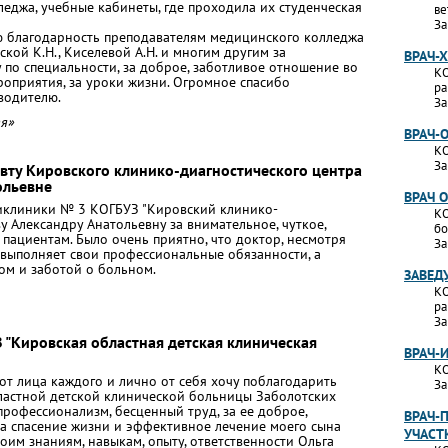
еджа, учебные кабинеты, где проходила их студенческая
ве
За
 благодарность преподавателям медицинского колледжа
дской К.Н., Киселевой А.Н. и многим другим за
ВРАЧ-
по специальности, за доброе, заботливое отношение во
КО
роприятия, за уроки жизни. Огромное спасибо
ра
водителю.
За
тя»
ВРАЧ-
КО
За
вту Кировского клинико-диагностического центра
ольевне
ВРАЧ 
ликлиники № 3 КОГБУЗ "Кировский клинико-
КО
у Александру Анатольевну за внимательное, чуткое,
бо
пациентам. Было очень приятно, что доктор, несмотря
За
 выполняет свои профессиональные обязанности, а
ом и заботой о больном.
ЗАВЕД
КО
ра
За
 "Кировская областная детская клиническая
ВРАЧ-
КО
от лица каждого и лично от себя хочу поблагодарить
За
ластной детской клинической больницы Заболотских
профессионализм, бесценный труд, за ее доброе,
ВРАЧ-
за спасение жизни и эффективное лечение моего сына
УЧАСТ
оим знаниям, навыкам, опыту, ответственности Ольга