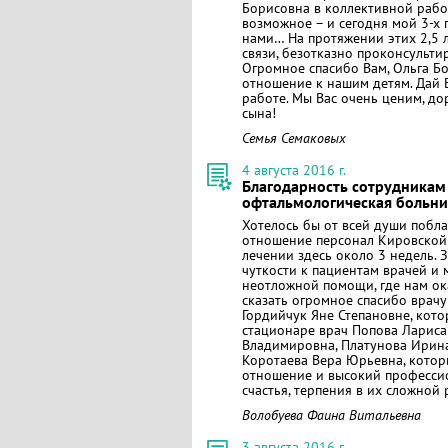
Борисовна в коллективной работ
возможное – и сегодня мой 3-х
нами… На протяжении этих 2,5 л
связи, безотказно проконсульти
Огромное спасибо Вам, Ольга Бо
отношение к нашим детям. Дай Б
работе. Мы Вас очень ценим, д
сына!
Семья Семаковых
4 августа 2016 г.
Благодарность сотрудникам
офтальмологическая больни
Хотелось бы от всей души побл
отношение персонал Кировской
лечении здесь около 3 недель. 
чуткости к пациентам врачей и 
неотложной помощи, где нам ок
сказать огромное спасибо врач
Гордийчук Яне Степановне, котор
стационаре врач Попова Лариса
Владимировна, Платунова Ирин
Коротаева Вера Юрьевна, которы
отношение и высокий профессио
счастья, терпения в их сложной 
Волобуева Фаина Витальевна
3 августа 2016 г.