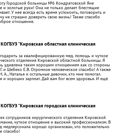
логу Городской больницы №6 Кондратовской Яне
е и золотые руки! Она не только делает блестящие
ает. У нее всегда есть время успокоить, поговорить и
ачу не страшно доверить свою жизнь! Также спасибо
доброе отношение.
 КОГБУЗ "Кировская областная клиническая
агодарить за квалифицированную мед. помощь и чуткое
ческого отделения Кировской областной больницы. Я
нь удивлена таким хорошим отношением как со стороны
Е.Г. и Шебеко Е.В. Огромное человеческое спасибо! А также
. А., Наталья и остальные девочки, кто мне помогал.
 и хороших зарплат. Дай вам бог всем здоровья. И ещё
 КОГБУЗ "Кировская городская клиническая
сех сотрудников хирургического отделения Кировской
мание, чуткое отношение и высокий профессионализм. В
руд медперсонала хорошо организован, что положительно
е спасибо!