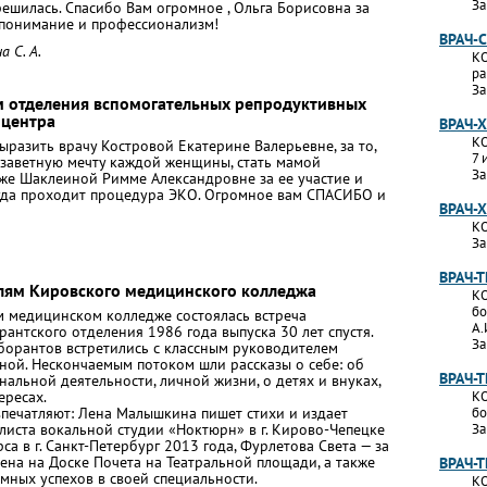
За
 решилась. Спасибо Вам огромное , Ольга Борисовна за
 понимание и профессионализм!
ВРАЧ-
 С. А.
КО
ра
За
м отделения вспомогательных репродуктивных
 центра
ВРАЧ-
КО
разить врачу Костровой Екатерине Валерьевне, за то,
7 
 заветную мечту каждой женщины, стать мамой
За
акже Шаклеиной Римме Александровне за ее участие и
гда проходит процедура ЭКО. Огромное вам СПАСИБО и
ВРАЧ-
КО
За
ВРАЧ-
лям Кировского медицинского колледжа
КО
бо
ом медицинском колледже состоялась встреча
А.
нтского отделения 1986 года выпуска 30 лет спустя.
За
борантов встретились с классным руководителем
ой. Нескончаемым потоком шли рассказы о себе: об
ВРАЧ-
нальной деятельности, личной жизни, о детях и внуках,
ересах.
КО
печатляют: Лена Малышкина пишет стихи и издает
бо
листа вокальной студии «Ноктюрн» в г. Кирово-Чепецке
За
а в г. Санкт-Петербург 2013 года, Фурлетова Света — за
ена на Доске Почета на Театральной площади, а также
ВРАЧ-
мных успехов в своей специальности.
КО