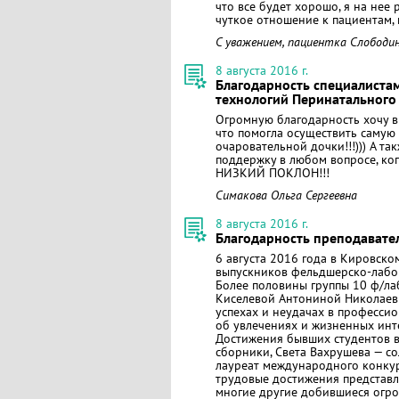
что все будет хорошо, я на нее
чуткое отношение к пациентам,
С уважением, пациентка Слободина
8 августа 2016 г.
Благодарность специалиста
технологий Перинатального
Огромную благодарность хочу вы
что помогла осуществить самую
очаровательной дочки!!!))) А т
поддержку в любом вопросе, ко
НИЗКИЙ ПОКЛОН!!!
Симакова Ольга Сергеевна
8 августа 2016 г.
Благодарность преподавате
6 августа 2016 года в Кировск
выпускников фельдшерско-лабора
Более половины группы 10 ф/ла
Киселевой Антониной Николаевн
успехах и неудачах в профессио
об увлечениях и жизненных инт
Достижения бывших студентов в
сборники, Света Вахрушева — со
лауреат международного конкурс
трудовые достижения представл
многие другие добившиеся огро