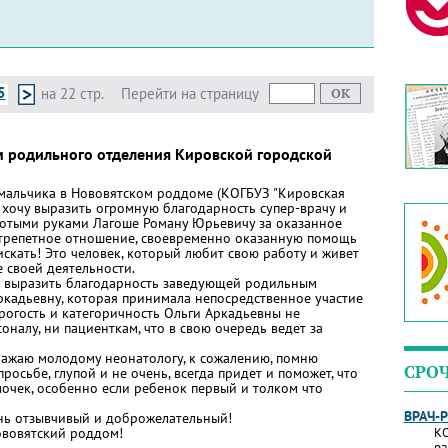
5
на 22 стр.
Перейти на страницу
м родильного отделения Кировской городской
 мальчика в Нововятском роддоме (КОГБУЗ "Кировская
 хочу выразить огромную благодарность супер-врачу и
лотыми руками Лагоше Роману Юрьевичу за оказанное
 трепетное отношение, своевременно оказанную помощь
искать! Это человек, который любит свою работу и живет
е своей деятельности.
не выразить благодарность заведующей родильным
ркадьевну, которая принимала непосредственное участие
рогость и категоричность Ольги Аркадьевны не
оналу, ни пациенткам, что в свою очередь ведет за
ажаю молодому неонатологу, к сожалению, помню
СРО
росьбе, глупой и не очень, всегда придет и поможет, что
очек, особенно если ребенок первый и толком что
ВРАЧ-
нь отзывчивый и доброжелательный!
ововятский роддом!
КО
ра