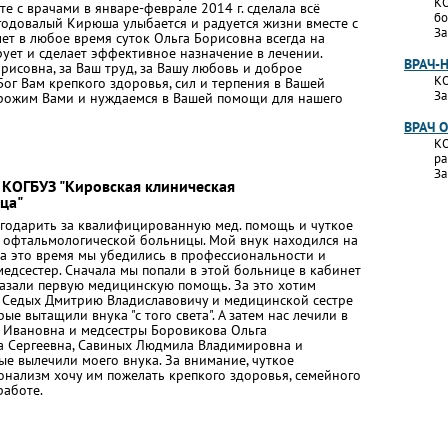
КО
е с врачами в январе-феврале 2014 г. сделала всё
бо
 годовалый Кирюша улыбается и радуется жизни вместе с
За
ет в любое время суток Ольга Борисовна всегда на
рует и сделает эффективное назначение в лечении.
ВРАЧ-
рисовна, за Ваш труд, за Вашу любовь и доброе
КО
ог Вам крепкого здоровья, сил и терпения в Вашей
За
орожим Вами и нуждаемся в Вашей помощи для нашего
ВРАЧ 
КО
ра
За
 КОГБУЗ "Кировская клиническая
ца"
агодарить за квалифицированную мед. помощь и чуткое
 офтальмологической больницы. Мой внук находился на
За это время мы убедились в профессиональности и
медсестер. Сначала мы попали в этой больнице в кабинет
азали первую медицинскую помощь. За это хотим
у Седых Дмитрию Владиславовичу и медицинской сестре
ые вытащили внука "с того света". А затем нас лечили в
 Ивановна и медсестры Боровикова Ольга
а Сергеевна, Савиных Людмила Владимировна и
е вылечили моего внука. За внимание, чуткое
нализм хочу им пожелать крепкого здоровья, семейного
работе.