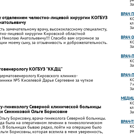
За
ВРАЧ 
 отделением челюстно-лицевой хирургии КОГБУЗ
КО
натольевичу
кл
За
ь замечательному врачу, высококлассному специалисту,
тно-лицевой хирургии Кировской областной
ВРАЧ 
 Николаю Анатольевичу!!! Спасибо вам огромное за
КО
ции моему сыну, за отзывчивость и доброжелательность.
За
ВРАЧ-
КО
За
товенерологу КОГБУЗ "ККДЦ"
ВРАЧ-
дерматовенерологу Кировского клинико-
КО
линики №5 Киселевой Дарье Сергеевне за чуткое
7 
За
МЕДИЦ
КО
ру-гинекологу Северной клинической больницы
кл
и Сенниковой Ольге Борисовне
За
Ольгу Борисовну, врача-гинеколога Северной больницы.
ВРАЧ-
ода была на оперативном лечении в гинекологическом
КО
. В больницах бываю редко, пойти на операцию было
ра
льги Борисовны, которая вселила в меня уверенность,