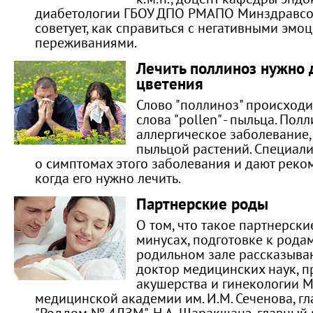
диабетологии ГБОУ ДПО РМАПО Минздравсоц
советует, как справиться с негативными эм
переживаниями.
Лечить поллиноз нужно 
цветения
Слово "поллиноз" происходи
слова "pollen" - пыльца. Полл
аллергическое заболевание
пыльцой растений. Специал
о симптомах этого заболевания и дают реко
когда его нужно лечить.
Партнерские роды
О том, что такое партнерски
минусах, подготовке к рода
родильном зале рассказыва
доктор медицинских наук, 
акушерства и гинекологии 
медицинской академии им. И.М. Сеченова, г
"Роддом № 4ДЗМ", Н.А. Шаракшанэ, главный 