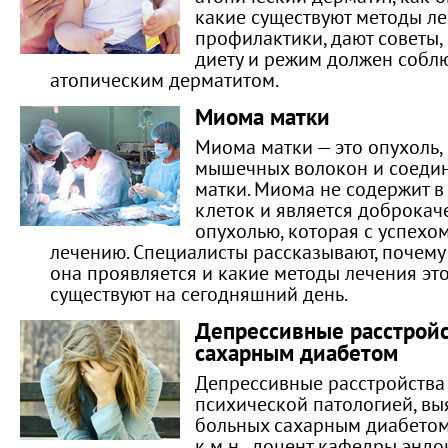
какие существуют методы ле
профилактики, дают советы,
диету и режим должен соблю
атопическим дерматитом.
Миома матки
Миома матки — это опухоль,
мышечных волокон и соедин
матки. Миома не содержит в
клеток и является доброкач
опухолью, которая с успехо
лечению. Специалисты рассказывают, почему 
она проявляется и какие методы лечения эт
существуют на сегодняшний день.
Депрессивные расстройс
сахарным диабетом
Депрессивные расстройства
психической патологией, вы
больных сахарным диабетом.
к.м.н., доцент кафедры энд