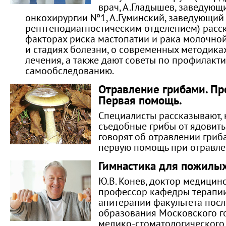
врач, А.Гладышев, заведующ
онкохирургии №1, А.Гуминский, заведующий
рентгенодиагностическим отделением) расс
факторах риска мастопатии и рака молочной
и стадиях болезни, о современных методика
лечения, а также дают советы по профилакти
самообследованию.
Отравление грибами. Пр
Первая помощь.
Специалисты рассказывают, 
съедобные грибы от ядовит
говорят об отравлении гриб
первую помощь при отравле
Гимнастика для пожилы
Ю.В. Конев, доктор медицинс
профессор кафедры терапии
апитерапии факультета пос
образования Московского г
медико-стоматологического