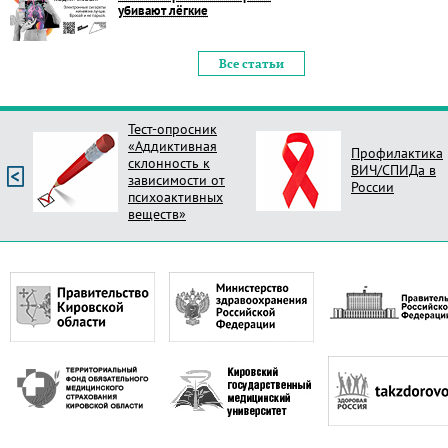
убивают лёгкие
Все статьи
Тест-опросник
«Аддиктивная
Профилактика
склонность к
ВИЧ/СПИДа в
зависимости от
России
психоактивных
веществ»