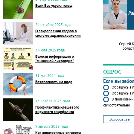
Если Вас укусил клещ
Ра
24 октября 2025 года
О закреплении кадров в
системе здравоохранения
Сергей 
област
3 июля 2025 года
Важная информация о
"мышиной лихорадке"
ОПРОС
31 мая 2024 года
Если вы забо
Безопасность на воде
Обращусь в п
Обращусь в п
В поликлиник
13 ноября 2023 года
самостоятельно
Профилактика клещевого
вирусного энцефалита
9 августа 2023 года
Как электронные сигареты