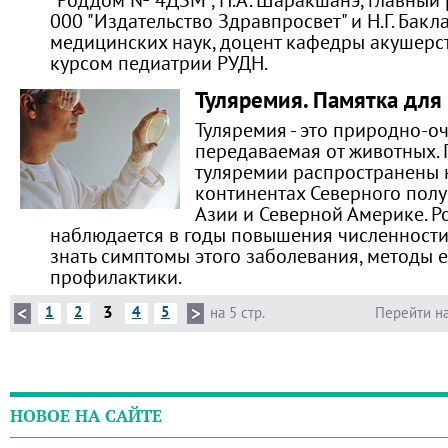
000 "Издательство Здравпросвет" и Н.Г. Бакл
медицинских наук, доцент кафедры акушерст
курсом педиатрии РУДН.
Туляремия. Памятка для
Туляремия - это природно-о
передаваемая от животных.
туляремии распространены 
континентах Северного полу
Азии и Северной Америке. Р
наблюдается в годы повышения численности
знать симптомы этого заболевания, методы е
профилактики.
3
1
2
4
5
на 5 стр.
Перейти на
НОВОЕ НА САЙТЕ