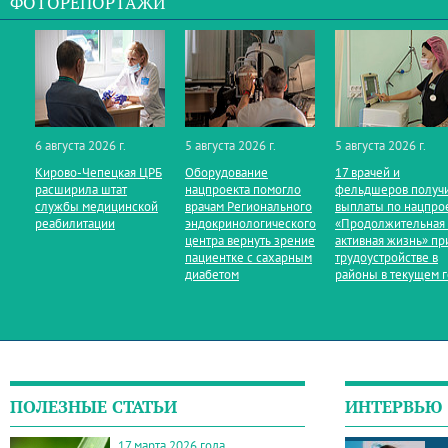
ФОТОРЕПОРТАЖИ
6 августа 2026 г.
5 августа 2026 г.
5 августа 2026 г.
Кирово‑Чепецкая ЦРБ
Оборудование
17 врачей и
расширила штат
нацпроекта помогло
фельдшеров получ
службы медицинской
врачам Регионального
выплаты по нацпро
реабилитации
эндокринологического
«Продолжительная
центра вернуть зрение
активная жизнь» пр
пациентке с сахарным
трудоустройстве в
диабетом
районы в текущем 
ПОЛЕЗНЫЕ СТАТЬИ
ИНТЕРВЬЮ
17 марта 2026 года