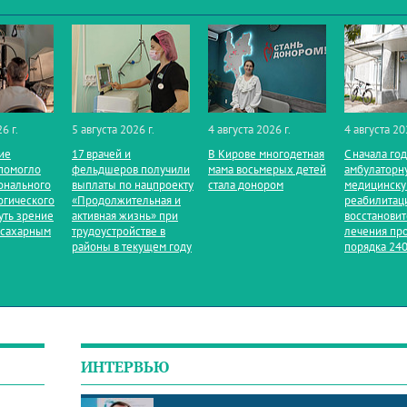
6 г.
5 августа 2026 г.
4 августа 2026 г.
4 августа 20
ие
17 врачей и
В Кирове многодетная
С начала го
помогло
фельдшеров получили
мама восьмерых детей
амбулаторн
онального
выплаты по нацпроекту
стала донором
медицинск
огического
«Продолжительная и
реабилитац
уть зрение
активная жизнь» при
восстанови
 сахарным
трудоустройстве в
лечения пр
районы в текущем году
порядка 240
ИНТЕРВЬЮ