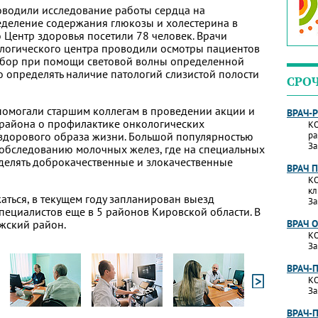
оводили исследование работы сердца на
еделение содержания глюкозы и холестерина в
о Центр здоровья посетили 78 человек. Врачи
ологического центра проводили осмотры пациентов
ибор при помощи световой волны определенной
о определять наличие патологий слизистой полости
СРО
омогали старшим коллегам в проведении акции и
ВРАЧ-
 района о профилактике онкологических
КО
здорового образа жизни. Большой популярностью
ра
За
ообследованию молочных желез, где на специальных
делять доброкачественные и злокачественные
ВРАЧ 
КО
кл
ться, в текущем году запланирован выезд
За
ециалистов еще в 5 районов Кировской области. В
жский район.
ВРАЧ 
КО
За
ВРАЧ-
КО
За
ВРАЧ-