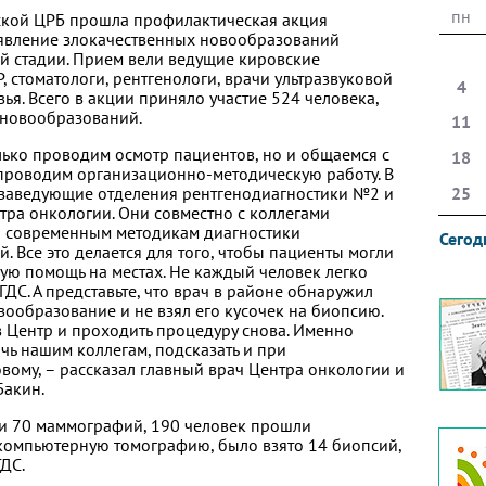
пн
нской ЦРБ прошла профилактическая акция
явление злокачественных новообразований
й стадии. Прием вели ведущие кировские
, стоматологи, рентгенологи, врачи ультразвуковой
4
ья. Всего в акции приняло участие 524 человека,
 новообразований.
11
лько проводим осмотр пациентов, но и общаемся с
18
проводим организационно-методическую работу. В
 заведующие отделения рентгенодиагностики №2 и
25
ра онкологии. Они совместно с коллегами
и современным методикам диагностики
Сегод
 Все это делается для того, чтобы пациенты могли
ую помощь на местах. Не каждый человек легко
ГДС. А представьте, что врач в районе обнаружил
ообразование и не взял его кусочек на биопсию.
в Центр и проходить процедуру снова. Именно
чь нашим коллегам, подсказать и при
вому, – рассказал главный врач Центра онкологии и
Бакин.
ли 70 маммографий, 190 человек прошли
 компьютерную томографию, было взято 14 биопсий,
ДС.