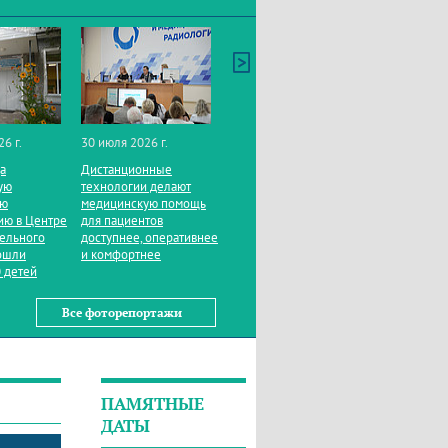
26 г.
30 июля 2026 г.
да
Дистанционные
ую
технологии делают
ую
медицинскую помощь
ию в Центре
для пациентов
тельного
доступнее, оперативнее
ошли
и комфортнее
 детей
Все фоторепортажи
ПАМЯТНЫЕ
ДАТЫ