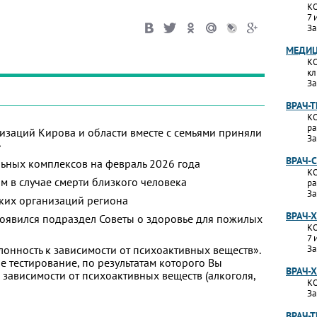
КО
7 
За
МЕДИЦ
КО
кл
За
ВРАЧ-
КО
ра
изаций Кирова и области вместе с семьями приняли
За
»
ВРАЧ-
ьных комплексов на февраль 2026 года
КО
м в случае смерти близкого человека
ра
За
ких организаций региона
ВРАЧ-
появился подраздел Советы о здоровье для пожилых
КО
7 
лонность к зависимости от психоактивных веществ».
За
 тестирование, по результатам которого Вы
ВРАЧ-
 к зависимости от психоактивных веществ (алкоголя,
КО
За
ВРАЧ-