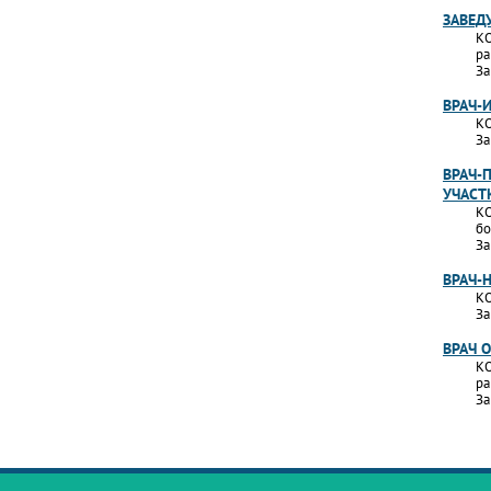
ЗАВЕД
КО
ра
За
ВРАЧ-
КО
За
ВРАЧ-
УЧАСТ
КО
бо
За
ВРАЧ-
КО
За
ВРАЧ 
КО
ра
За