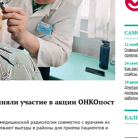
САМ
21 нояб
Главны
приема
24 сент
Как рас
спайсы 
19 дека
Дмитри
должны
работн
риняли участие в акции ОНКОпост
КАЛ
медицинской радиологии совместно с врачами из
лжают выезды в районы для приема пациентов и