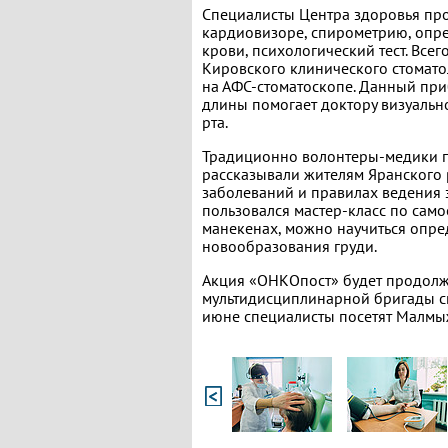
Специалисты Центра здоровья пр
кардиовизоре, спирометрию, опр
крови, психологический тест. Всег
Кировского клинического стомат
на АФС-стоматоскопе. Данный пр
длины помогает доктору визуальн
рта.
Традиционно волонтеры-медики п
рассказывали жителям Яранского
заболеваний и правилах ведения 
пользовался мастер-класс по сам
манекенах, можно научиться опре
новообразования груди.
Акция «ОНКОпост» будет продолжа
мультидисциплинарной бригады сп
июне специалисты посетят Малмы