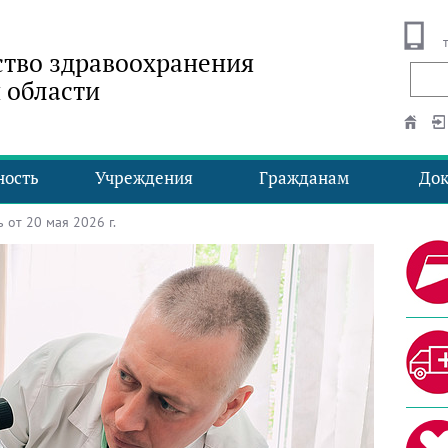
тво здравоохранения
 области
ность
Учреждения
Гражданам
До
от 20 мая 2026 г.