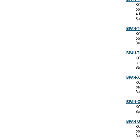
КО
бо
А.
За
ВРАЧ-
КО
бо
За
ВРАЧ-
КО
ве
За
ВРАЧ-
КО
ра
За
ВРАЧ-
КО
За
ВРАЧ 
КО
бо
За