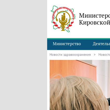
Министерс
Кировской
Министерство
Деятель
Новости здравоохранения
> Новость 